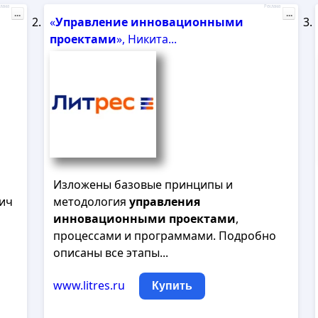
лама
Реклама
...
...
«
Управление
инновационными
проектами
», Никита...
Изложены базовые принципы и
вич
методология
управления
инновационными
проектами
,
процессами и программами. Подробно
описаны все этапы...
www.litres.ru
Купить