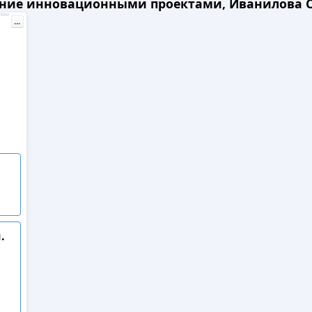
ение инновационными проектами, Иванилова С.
лама
...
.