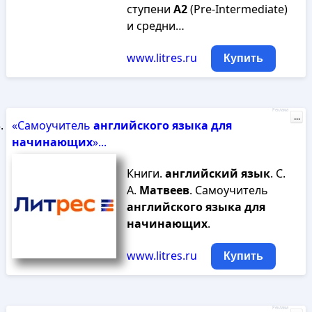
ступени
А
2
(Pre-Intermediate)
и средни…
www.litres.ru
Купить
Реклама
...
«Самоучитель
английского
языка
для
начинающих
»...
Книги.
английский
язык
. С.
А.
Матвеев
. Самоучитель
английского
языка
для
начинающих
.
www.litres.ru
Купить
Реклама