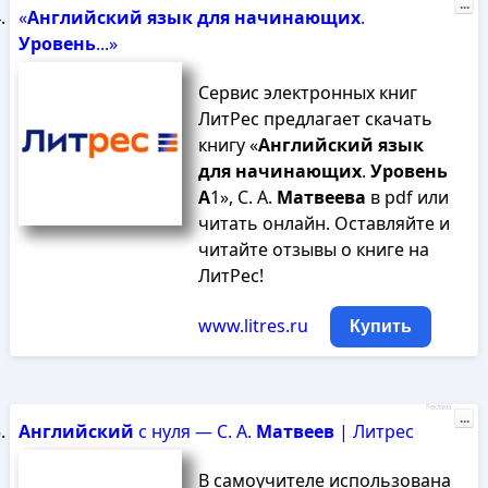
...
«
Английский
язык
для
начинающих
.
Уровень
...»
Сервис электронных книг
ЛитРес предлагает скачать
книгу «
Английский
язык
для
начинающих
.
Уровень
А
1», С. А.
Матвеева
в pdf или
читать онлайн. Оставляйте и
читайте отзывы о книге на
ЛитРес!
www.litres.ru
Купить
Реклама
...
Английский
с нуля — С. А.
Матвеев
| Литрес
В самоучителе использована