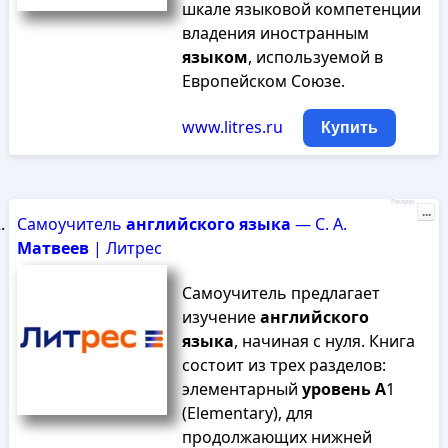
шкале языковой компетенции
владения иностранным
языком
, используемой в
Европейском Союзе.
www.litres.ru
Купить
Реклама
...
Самоучитель
английского
языка
— С. А.
Матвеев
| Литрес
Самоучитель предлагает
изучение
английского
языка
, начиная с нуля. Книга
состоит из трех разделов:
элементарный
уровень
А
1
(Elementary), для
продолжающих нижней