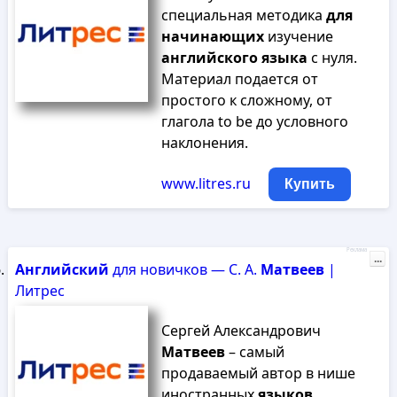
специальная методика
для
начинающих
изучение
английского
языка
с нуля.
Материал подается от
простого к сложному, от
глагола to be до условного
наклонения.
www.litres.ru
Купить
Реклама
...
Английский
для новичков — С. А.
Матвеев
|
Литрес
Сергей Александрович
Матвеев
– самый
продаваемый автор в нише
иностранных
языков
,