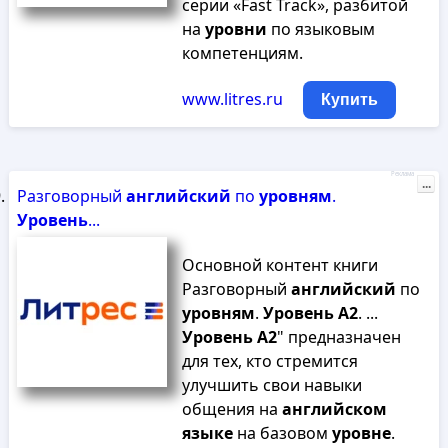
серии «Fast Track», разбитой
на
уровни
по языковым
компетенциям.
www.litres.ru
Купить
Реклама
...
Разговорный
английский
по
уровням
.
Уровень
...
Основной контент книги
Разговорный
английский
по
уровням
.
Уровень
A
2
. ...
Уровень
A
2
" предназначен
для тех, кто стремится
улучшить свои навыки
общения на
английском
языке
на базовом
уровне
.