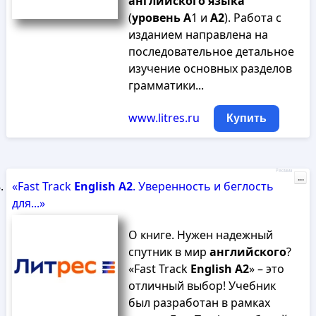
английского
языка
(
уровень
А
1 и
А
2
). Работа с
изданием направлена на
последовательное детальное
изучение основных разделов
грамматики...
www.litres.ru
Купить
Реклама
...
«Fast Track
English
A
2
. Уверенность и беглость
для...»
О книге. Нужен надежный
спутник в мир
английского
?
«Fast Track
English
А
2
» – это
отличный выбор! Учебник
был разработан в рамках