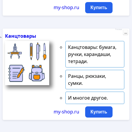
my-shop.ru
Купить
Реклама
...
Канцтовары
Канцтовары: бумага,
ручки, карандаши,
тетради.
Ранцы, рюкзаки,
сумки.
И многое другое.
my-shop.ru
Купить