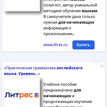
полиглот, автор уникальной
методики обучения
языкам
.
В самоучителе дана только
нужная
для
начинающих
информация о
произношении...
www.litres.ru
Купить
Реклама
...
«Практическая грамматика
английского
языка
.
Уровень
...»
Учебное пособие
предназначено
для
начинающих
и
продолжающих изучение