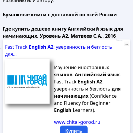
названию или автору.
Бумажные книги с доставкой по всей России
Где купить дешево книгу Английский язык для
начинающих, Уровень А2, Матвеев С.А., 2016
Реклама
...
Fast Track
English
A
2
: уверенность и беглость
для...
Изучение иностранных
языков
.
Английский
язык
.
Fast Track
English
A
2
:
уверенность и беглость
для
начинающих
(Confidence
and Fluency for Beginner
English
Learners).
www.chitai-gorod.ru
Купить