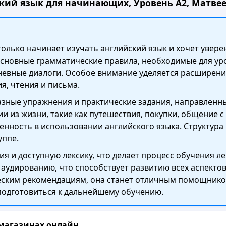
кий язык для начинающих, Уровень А2, Матвеев 
о только начинает изучать английский язык и хочет уве
сновные грамматические правила, необходимые для уров
невные диалоги. Особое внимание уделяется расширению
я, чтения и письма.
зные упражнения и практические задания, направленны
и из жизни, такие как путешествия, покупки, общение с
нность в использовании английского языка. Структура
уппе.
я и доступную лексику, что делает процесс обучения л
аудированию, что способствует развитию всех аспектов
ческим рекомендациям, она станет отличным помощник
 подготовиться к дальнейшему обучению.
 магазинах онлайн