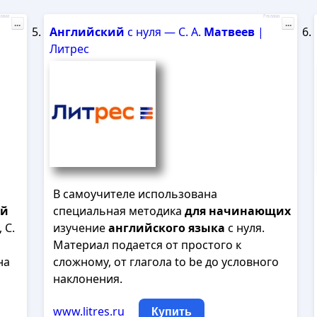
лама
Реклама
...
...
Английский
с нуля — С. А.
Матвеев
|
Литрес
В самоучителе использована
ий
специальная методика
для
начинающих
, С.
изучение
английского
языка
с нуля.
Материал подается от простого к
на
сложному, от глагола to be до условного
наклонения.
www.litres.ru
Купить