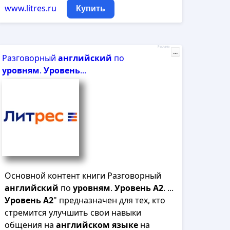
www.litres.ru
Купить
Реклама
...
Разговорный
английский
по
уровням
.
Уровень
...
Основной контент книги Разговорный
английский
по
уровням
.
Уровень
A
2
. ...
Уровень
A
2
" предназначен для тех, кто
стремится улучшить свои навыки
общения на
английском
языке
на