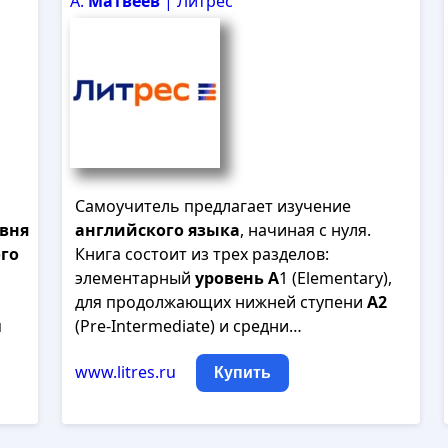
А.
Матвеев
| Литрес
Самоучитель предлагает изучение
вня
английского
языка
, начиная с нуля.
го
Книга состоит из трех разделов:
элементарный
уровень
А
1 (Elementary),
для продолжающих нижней ступени
А
2
м
(Pre-Intermediate) и средни…
www.litres.ru
Купить