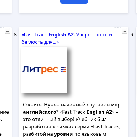
лама
Реклама
...
...
«Fast Track
English
A
2
. Уверенность и
беглость для...»
О книге. Нужен надежный спутник в мир
ение
английского
? «Fast Track
English
А
2
» –
).
это отличный выбор! Учебник был
разработан в рамках серии «Fast Track»,
е
разбитой на
уровни
по языковым