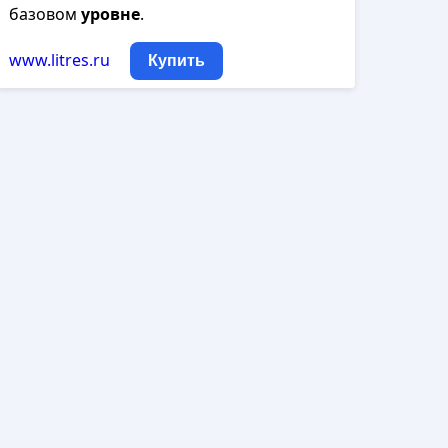
базовом
уровне
.
www.litres.ru
Купить