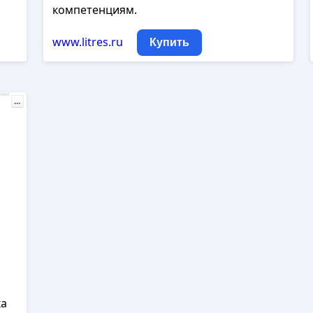
компетенциям.
www.litres.ru
Купить
лама
...
ка