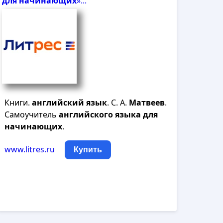
для
начинающих
»...
Книги.
английский
язык
. С. А.
Матвеев
.
Самоучитель
английского
языка
для
начинающих
.
www.litres.ru
Купить