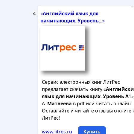
Рек
«
Английский
язык
для
начинающих
.
Уровень
...»
Сервис электронных книг ЛитРес
предлагает скачать книгу «
Английск
язык
для
начинающих
.
Уровень
А
1»
А.
Матвеева
в pdf или читать онлайн.
Оставляйте и читайте отзывы о книге 
ЛитРес!
www.litres.ru
Купить