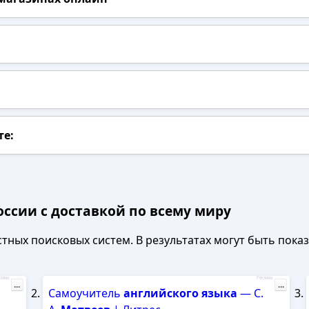
те:
оссии с доставкой по всему миру
ных поисковых систем. В результатах могут быть показа
лама
Реклама
...
...
Самоучитель
английского
языка
— С.