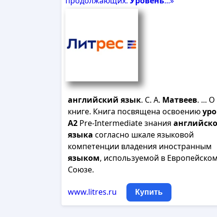
продолжающих.
Уровень
...»
английский
язык
. С. А.
Матвеев
. ... О
книге. Книга посвящена освоению
уро
А
2
Pre-Intermediate знания
английско
языка
согласно шкале языковой
компетенции владения иностранным
языком
, используемой в Европейско
Союзе.
www.litres.ru
Купить