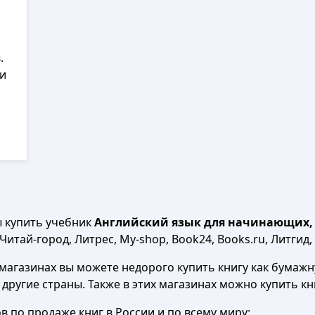
.
ги
ы купить учебник
Английский язык для начинающих, Ур
итай-город, Литрес, My-shop, Book24, Books.ru, Литгид,
агазинах вы можете недорого купить книгу как бумажну
в другие страны. Также в этих магазинах можно купить к
 по продаже книг в России и по всему миру: