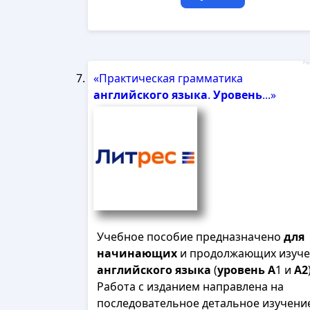
Рек
«Практическая грамматика
английского
языка
.
Уровень
...»
Учебное пособие предназначено
для
начинающих
и продолжающих изуч
английского
языка
(
уровень
А
1 и
А
2
Работа с изданием направлена на
последовательное детальное изучени