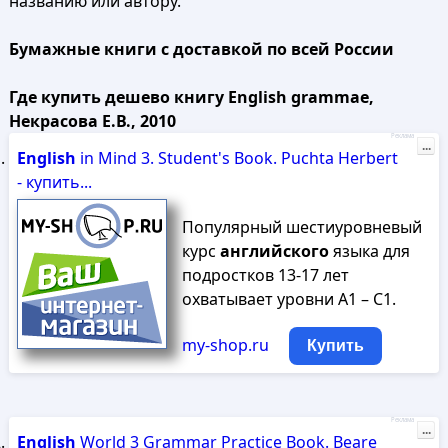
названию или автору.
Бумажные книги с доставкой по всей России
Где купить дешево книгу English grammae,
Некрасова Е.В., 2010
Реклама
...
English
in Mind 3. Student's Book. Puchta Herbert
- купить...
Популярный шестиуровневый
курс
английского
языка для
подростков 13-17 лет
охватывает уровни A1 – C1.
my-shop.ru
Купить
Реклама
...
English
World 3 Grammar Practice Book. Beare