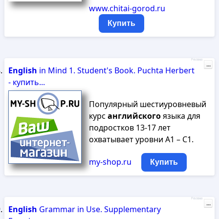
www.chitai-gorod.ru
Купить
Реклама
...
English
in Mind 1. Student's Book. Puchta Herbert
- купить...
Популярный шестиуровневый
курс
английского
языка для
подростков 13-17 лет
охватывает уровни A1 – C1.
my-shop.ru
Купить
Реклама
...
English
Grammar in Use. Supplementary