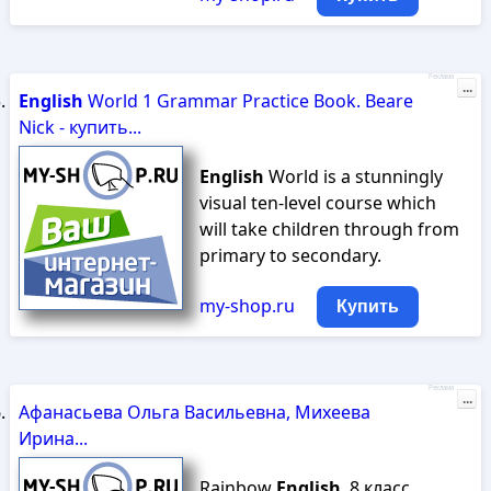
Реклама
...
English
World 1 Grammar Practice Book. Beare
Nick - купить...
English
World is a stunningly
visual ten-level course which
will take children through from
primary to secondary.
my-shop.ru
Купить
Реклама
...
Афанасьева Ольга Васильевна, Михеева
Ирина...
Rainbow
English
. 8 класс.