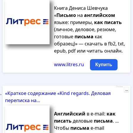
Книга Дениса Шевчука
«
Письмо
на
английском
языке: примеры,
как
писать
(личное, деловое, резюме,
готовые
письма
как
образец)» — скачать в fb2, txt,
epub, pdf или читать онлайн.
www.litres.ru
Купить
Реклама
...
«Краткое содержание «Kind regards. Деловая
переписка на...
Английский
в e-mail:
как
писать
деловые
письма
. ...
Чтобы
письма
e-mail