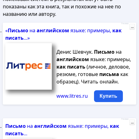
показаны как эта книга, так и похожие на нее по
названию или автору.
Реклама
...
«
Письмо
на
английском
языке: примеры,
как
писать
...»
Денис Шевчук.
Письмо
на
английском
языке: примеры,
как
писать
(личное, деловое,
резюме, готовые
письма
как
образец). Читать онлайн.
www.litres.ru
Купить
Реклама
...
Письмо
на
английском
языке: примеры,
как
писать
...