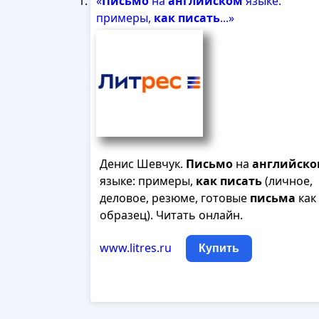
«
Письмо
на
английском
языке:
примеры,
как
писать
...»
Денис Шевчук.
Письмо
на
английск
языке: примеры,
как
писать
(личное,
деловое, резюме, готовые
письма
как
образец). Читать онлайн.
www.litres.ru
Купить