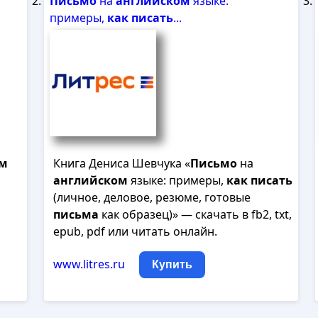
Письмо
на
английском
языке:
примеры,
как
писать
...
ом
Книга Дениса Шевчука «
Письмо
на
английском
языке: примеры,
как
писать
(личное, деловое, резюме, готовые
письма
как образец)» — скачать в fb2, txt,
epub, pdf или читать онлайн.
www.litres.ru
Купить