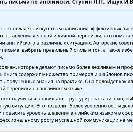
ть письма по-английски, Ступин Л.П., Ищук И.В.
о хочет овладеть искусством написания эффективных пис
составления деловой и личной переписки, что помога
и английского в различных ситуациях. Авторские сове
 письма, выбрать правильный стиль и тон, а также изб
и.
овкам, которые делают письмо более вежливым и проф
ы. Книга содержит множество примеров и шаблонов писе
ь полученные знания на практике. Она подойдет как для
ой переписки на английском языке.
может научиться правильно структурировать письмо, в
тную ситуацию. Это позволит более уверенно вести де
и повысить уровень владения английским языком в сфер
фессиональному росту и успешной коммуникации на ме