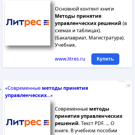
Основной контент книги
Методы
принятия
управленческих
решений
(в
схемах и таблицах).
(Бакалавриат, Магистратура).
Учебник.
www.litres.ru
Купить
Реклама
...
«Современные
методы
принятия
управленческих
...»
Современные
методы
принятия
управленческих
решений
. Текст PDF. ... О
книге. В учебном пособии