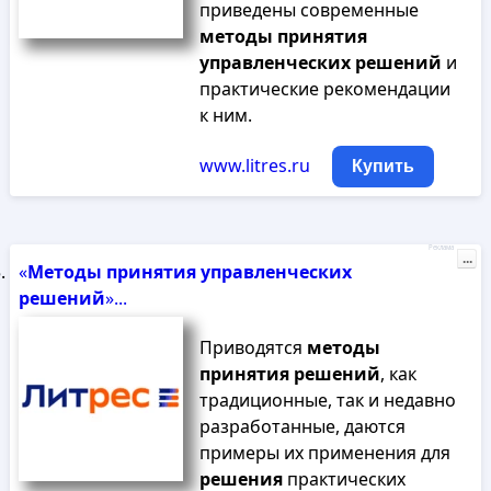
приведены современные
методы
принятия
управленческих
решений
и
практические рекомендации
к ним.
www.litres.ru
Купить
Реклама
...
«
Методы
принятия
управленческих
решений
»...
Приводятся
методы
принятия
решений
, как
традиционные, так и недавно
разработанные, даются
примеры их применения для
решения
практических