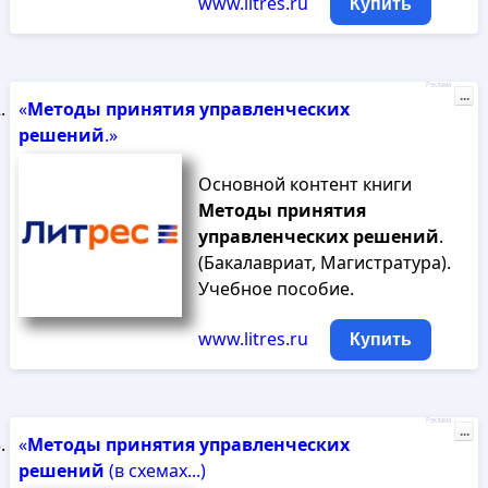
www.litres.ru
Купить
Реклама
...
«
Методы
принятия
управленческих
решений
.»
Основной контент книги
Методы
принятия
управленческих
решений
.
(Бакалавриат, Магистратура).
Учебное пособие.
www.litres.ru
Купить
Реклама
...
«
Методы
принятия
управленческих
решений
(в схемах...)