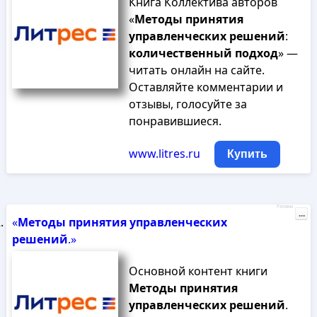
Книга Коллектива авторов
«
Методы
принятия
управленческих
решений
:
количественный
подход
» —
читать онлайн на сайте.
Оставляйте комментарии и
отзывы, голосуйте за
понравившиеся.
www.litres.ru
Купить
Реклама
...
«
Методы
принятия
управленческих
решений
.»
Основной контент книги
Методы
принятия
управленческих
решений
.