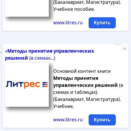
(Бакалавриат, Магистратура).
Учебное пособие.
www.litres.ru
Купить
Реклама
...
«
Методы
принятия
управленческих
решений
(в схемах...)
Основной контент книги
Методы
принятия
управленческих
решений
(в
схемах и таблицах).
(Бакалавриат, Магистратура).
Учебник.
www.litres.ru
Купить