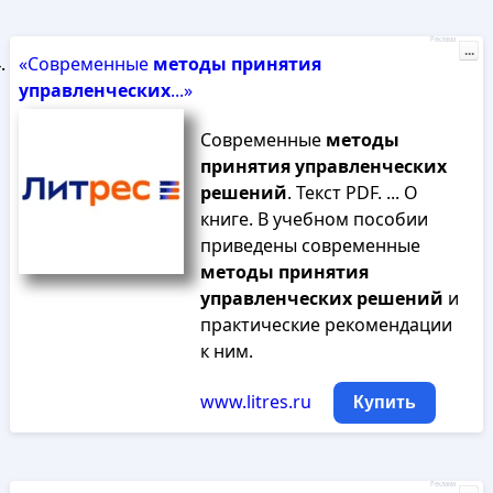
Реклама
...
«Современные
методы
принятия
управленческих
...»
Современные
методы
принятия
управленческих
решений
. Текст PDF. ... О
книге. В учебном пособии
приведены современные
методы
принятия
управленческих
решений
и
практические рекомендации
к ним.
www.litres.ru
Купить
Реклама