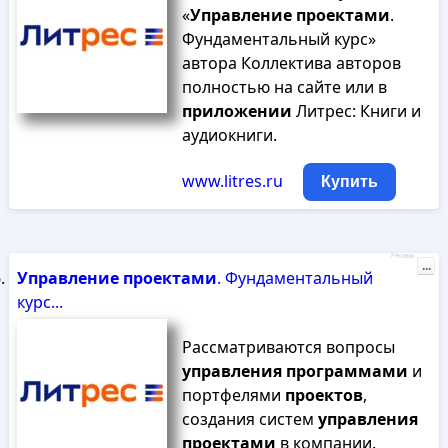
«
Управление
проектами
.
Фундаментальный курс»
автора Коллектива авторов
полностью на сайте или в
приложении
Литрес: Книги и
аудиокниги.
www.litres.ru
Купить
Реклама
...
Управление
проектами
. Фундаментальный
курс...
Рассматриваются вопросы
управления
программами
и
портфелями
проектов
,
создания систем
управления
проектами
в компании.