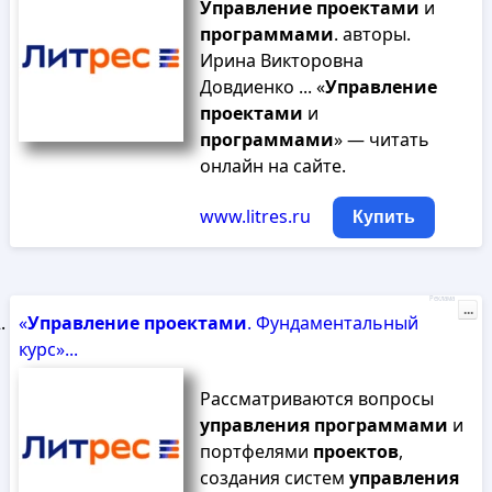
Управление
проектами
и
программами
. авторы.
Ирина Викторовна
Довдиенко ... «
Управление
проектами
и
программами
» — читать
онлайн на сайте.
www.litres.ru
Купить
Реклама
...
«
Управление
проектами
. Фундаментальный
курс»...
Рассматриваются вопросы
управления
программами
и
портфелями
проектов
,
создания систем
управления