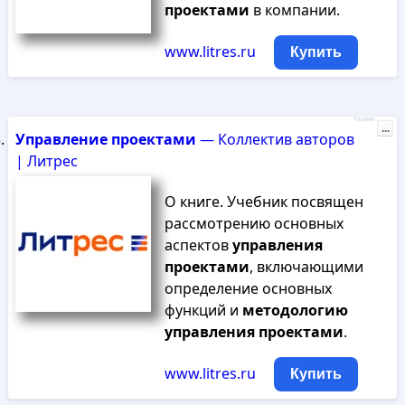
проектами
в компании.
www.litres.ru
Купить
Реклама
...
Управление
проектами
— Коллектив авторов
| Литрес
О книге. Учебник посвящен
рассмотрению основных
аспектов
управления
проектами
, включающими
определение основных
функций и
методологию
управления
проектами
.
www.litres.ru
Купить