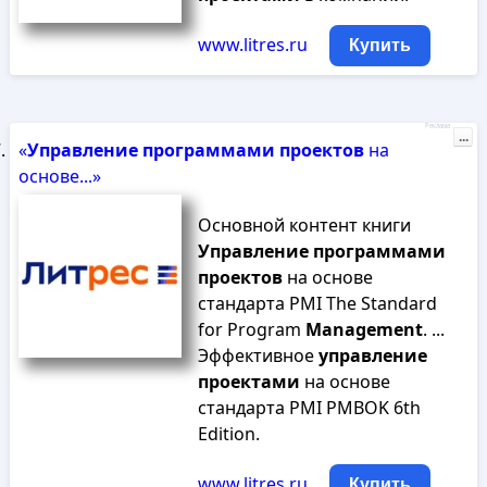
www.litres.ru
Купить
Реклама
...
«
Управление
программами
проектов
на
основе...»
Основной контент книги
Управление
программами
проектов
на основе
стандарта PMI The Standard
for Program
Management
. ...
Эффективное
управление
проектами
на основе
стандарта PMI PMBOK 6th
Edition.
www.litres.ru
Купить