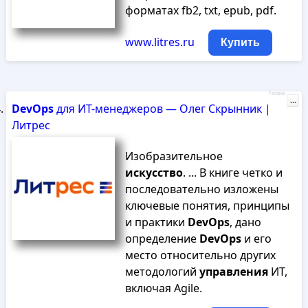
форматах fb2, txt, epub, pdf.
www.litres.ru
Купить
Реклама
...
DevOps
для ИТ-менеджеров — Олег Скрынник |
Литрес
Изобразительное
искусство
. ... В книге четко и
последовательно изложены
ключевые понятия, принципы
и практики
DevOps
, дано
определение
DevOps
и его
место относительно других
методологий
управления
ИТ,
включая Agile.