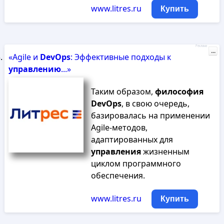
www.litres.ru
Купить
Реклама
...
«Agile и
DevOps
: Эффективные подходы к
управлению
...»
Таким образом,
философия
DevOps
, в свою очередь,
базировалась на применении
Agile-методов,
адаптированных для
управления
жизненным
циклом программного
обеспечения.
www.litres.ru
Купить