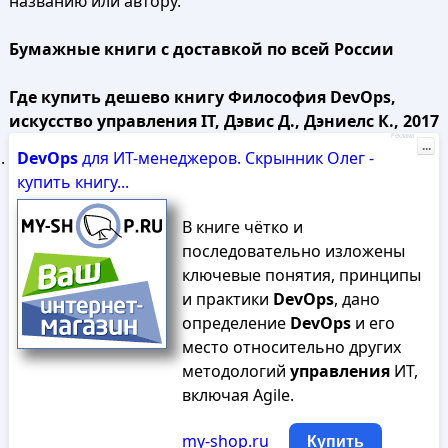
названию или автору.
Бумажные книги с доставкой по всей России
Где купить дешево книгу Философия DevOps,
искусство управления IT, Дэвис Д., Дэниелс К., 2017
Реклама
...
DevOps
для ИТ-менеджеров. Скрынник Олег -
купить книгу...
В книге чётко и
последовательно изложены
ключевые понятия, принципы
и практики
DevOps
, дано
определение
DevOps
и его
место относительно других
методологий
управления
ИТ,
включая Agile.
my-shop.ru
Купить