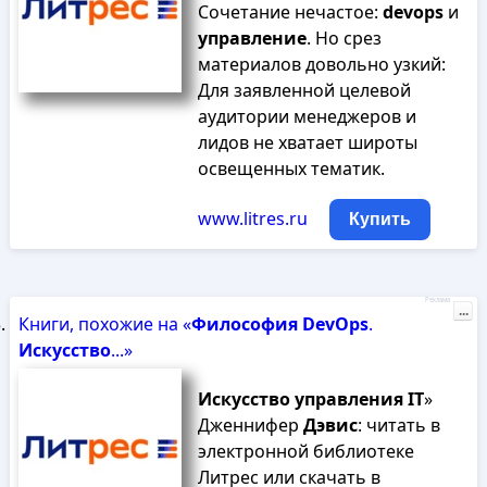
Сочетание нечастое:
devops
и
управление
. Но срез
материалов довольно узкий:
Для заявленной целевой
аудитории менеджеров и
лидов не хватает широты
освещенных тематик.
www.litres.ru
Купить
Реклама
...
Книги, похожие на «
Философия
DevOps
.
Искусство
...»
Искусство
управления
IT
»
Дженнифер
Дэвис
: читать в
электронной библиотеке
Литрес или скачать в