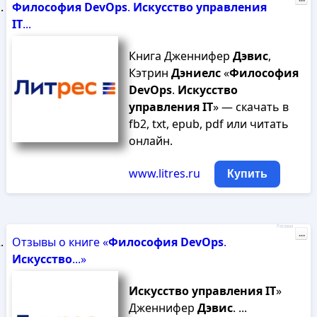
Философия
DevOps
.
Искусство
управления
IT
...
Книга Дженнифер
Дэвис
,
Кэтрин
Дэниелс
«
Философия
DevOps
.
Искусство
управления
IT
» — скачать в
fb2, txt, epub, pdf или читать
онлайн.
www.litres.ru
Купить
Реклама
...
Отзывы о книге «
Философия
DevOps
.
Искусство
...»
Искусство
управления
IT
»
Дженнифер
Дэвис
. ...