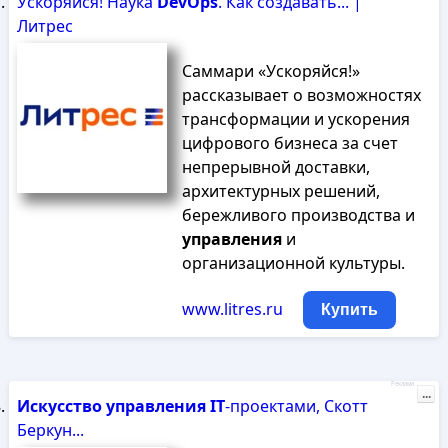
Ускоряйся! Наука
DevOps
. Как создавать... |
Литрес
Саммари «Ускоряйся!»
рассказывает о возможностях
трансформации и ускорения
цифрового бизнеса за счет
непрерывной доставки,
архитектурных решений,
бережливого производства и
управления
и
организационной культуры.
www.litres.ru
Купить
Реклама
...
Искусство
управления
IT
-проектами, Скотт
Беркун...