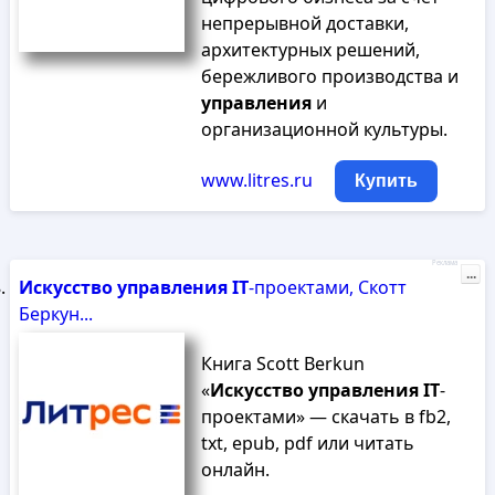
непрерывной доставки,
архитектурных решений,
бережливого производства и
управления
и
организационной культуры.
www.litres.ru
Купить
Реклама
...
Искусство
управления
IT
-проектами, Скотт
Беркун...
Книга Scott Berkun
«
Искусство
управления
IT
-
проектами» — скачать в fb2,
txt, epub, pdf или читать
онлайн.