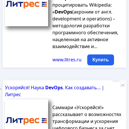
процитировать Wikipedia:
«
DevOps
(акроним от англ.
development и operations) –
методология разработки
программного обеспечения,
нацеленная на активное
взаимодействие и...
www.litres.ru
Купить
Реклама
...
Ускоряйся! Наука
DevOps
. Как создавать... |
Литрес
Саммари «Ускоряйся!»
рассказывает о возможностях
трансформации и ускорения
цифрового бизнеса за счет