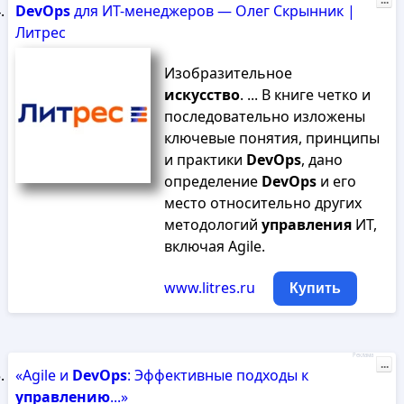
...
DevOps
для ИТ-менеджеров — Олег Скрынник |
Литрес
Изобразительное
искусство
. ... В книге четко и
последовательно изложены
ключевые понятия, принципы
и практики
DevOps
, дано
определение
DevOps
и его
место относительно других
методологий
управления
ИТ,
включая Agile.
www.litres.ru
Купить
Реклама
...
«Agile и
DevOps
: Эффективные подходы к
управлению
...»