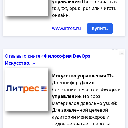
управления
IT
» — скачать в
fb2, txt, epub, pdf или читать
онлайн.
www.litres.ru
Купить
Реклама
...
Отзывы о книге «
Философия
DevOps
.
Искусство
...»
Искусство
управления
IT
»
Дженнифер
Дэвис
. ...
Сочетание нечастое:
devops
и
управление
. Но срез
материалов довольно узкий:
Для заявленной целевой
аудитории менеджеров и
лидов не хватает широты