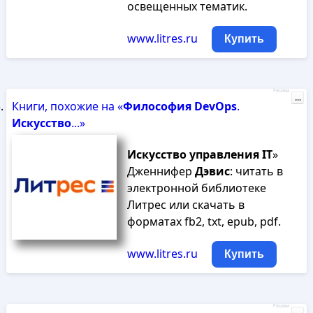
освещенных тематик.
www.litres.ru
Купить
Реклама
...
Книги, похожие на «
Философия
DevOps
.
Искусство
...»
Искусство
управления
IT
»
Дженнифер
Дэвис
: читать в
электронной библиотеке
Литрес или скачать в
форматах fb2, txt, epub, pdf.
www.litres.ru
Купить
Реклама