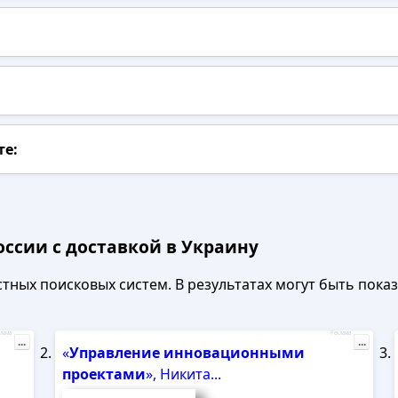
те:
оссии с доставкой в Украину
ных поисковых систем. В результатах могут быть показа
лама
Реклама
...
...
«
Управление
инновационными
проектами
», Никита...