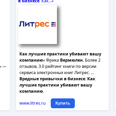
в
бизнесе
. Как...»
Как
лучшие
практики
убивают
вашу
компанию
» Фрика
Вермюлен
. Более 2
» —
отзывов, 3.0 рейтинг книги по версии
сервиса электронных книг Литрес. ...
Вредные
привычки
в
бизнесе
.
Как
лучшие
практики
убивают
вашу
компанию
.
www.litres.ru
Купить