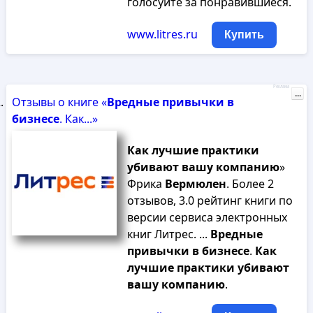
голосуйте за понравившиеся.
www.litres.ru
Купить
Реклама
...
Отзывы о книге «
Вредные
привычки
в
бизнесе
. Как...»
Как
лучшие
практики
убивают
вашу
компанию
»
Фрика
Вермюлен
. Более 2
отзывов, 3.0 рейтинг книги по
версии сервиса электронных
книг Литрес. ...
Вредные
привычки
в
бизнесе
.
Как
лучшие
практики
убивают
вашу
компанию
.