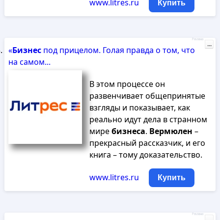
www.litres.ru
Купить
Реклама
...
«
Бизнес
под прицелом. Голая правда о том, что
на самом...
В этом процессе он
развенчивает общепринятые
взгляды и показывает, как
реально идут дела в странном
мире
бизнеса
.
Вермюлен
–
прекрасный рассказчик, и его
книга – тому доказательство.
www.litres.ru
Купить
Реклама
...