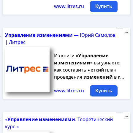
www.litres.ru
Купить
Реклама
...
Управление
изменениями
— Юрий Самолов
| Литрес
Из книги «
Управление
изменениями
» вы узнаете,
как составить четкий план
проведения
изменений
в к…
www.litres.ru
Купить
Реклама
...
«
Управление
изменениями
. Теоретический
курс.»