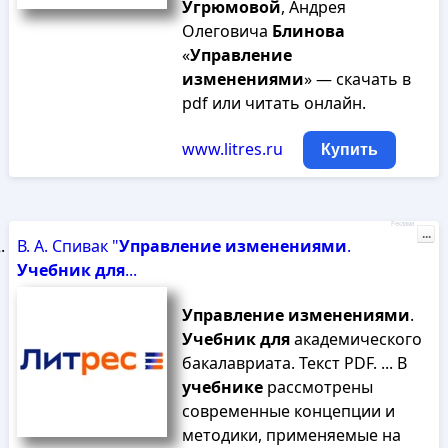
Угрюмовой
, Андрея
Олеговича
Блинова
«
Управление
изменениями
» — скачать в
pdf или читать онлайн.
www.litres.ru
Купить
Реклама
...
В. А. Спивак "
Управление
изменениями
.
Учебник
для
...
Управление
изменениями
.
Учебник
для
академического
бакалавриата. Текст PDF. ... В
учебнике
рассмотрены
современные концепции и
методики, применяемые на