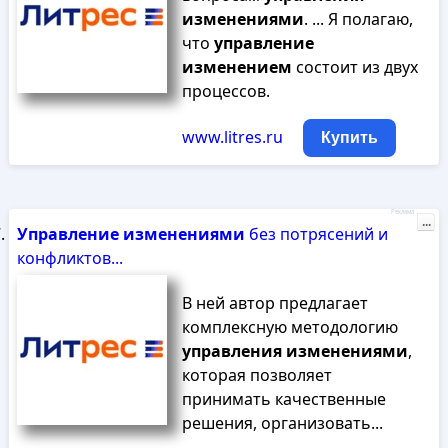
изменениями
. ... Я полагаю,
что
управление
изменением
состоит из двух
процессов.
www.litres.ru
Купить
Реклама
...
Управление
изменениями
без потрясений и
конфликтов...
В ней автор предлагает
комплексную методологию
управления
изменениями
,
которая позволяет
принимать качественные
решения, организовать...