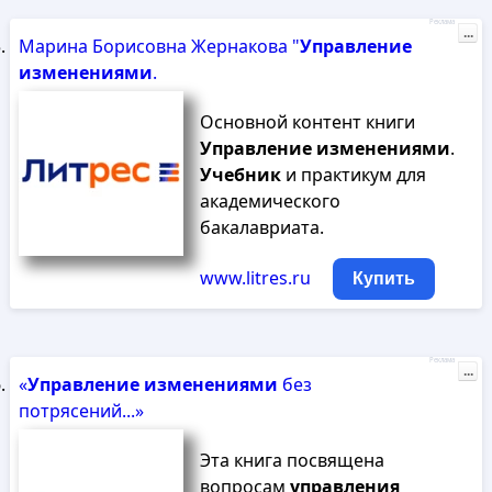
Реклама
...
Марина Борисовна Жернакова "
Управление
изменениями
.
Основной контент книги
Управление
изменениями
.
Учебник
и практикум для
академического
бакалавриата.
www.litres.ru
Купить
Реклама
...
«
Управление
изменениями
без
потрясений...»
Эта книга посвящена
вопросам
управления