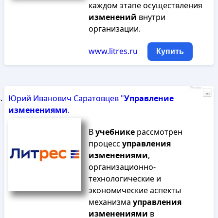
каждом этапе осуществления
изменений
внутри
организации.
www.litres.ru
Купить
Реклама
...
Юрий Иванович Саратовцев "
Управление
изменениями
.
В
учебнике
рассмотрен
процесс
управления
изменениями
,
организационно-
технологические и
экономические аспекты
механизма
управления
изменениями
в