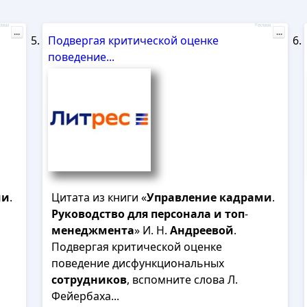
лама
Реклама
...
...
Подвергая критической оценке
поведение...
ми
.
Цитата из книги «
Управление
кадрами
.
Руководство
для
персонала
и
топ
-
менеджмента
» И. Н.
Андреевой
.
Подвергая критической оценке
поведение дисфункциональных
сотрудников
, вспомните слова Л.
Фейербаха...