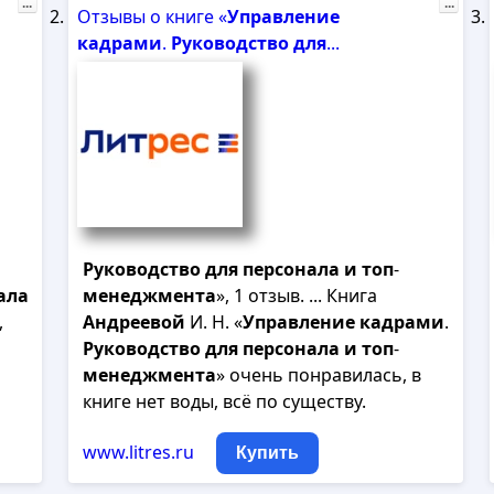
...
...
Отзывы о книге «
Управление
кадрами
.
Руководство
для
...
Руководство
для
персонала
и
топ
-
ала
менеджмента
», 1 отзыв. ... Книга
,
Андреевой
И. Н. «
Управление
кадрами
.
Руководство
для
персонала
и
топ
-
менеджмента
» очень понравилась, в
книге нет воды, всё по существу.
www.litres.ru
Купить