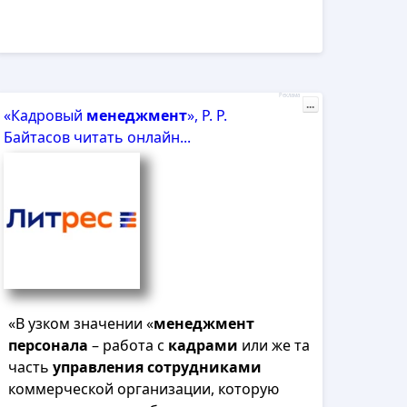
Реклама
...
«Кадровый
менеджмент
», Р. Р.
Байтасов читать онлайн...
«В узком значении «
менеджмент
персонала
– работа с
кадрами
или же та
часть
управления
сотрудниками
коммерческой организации, которую