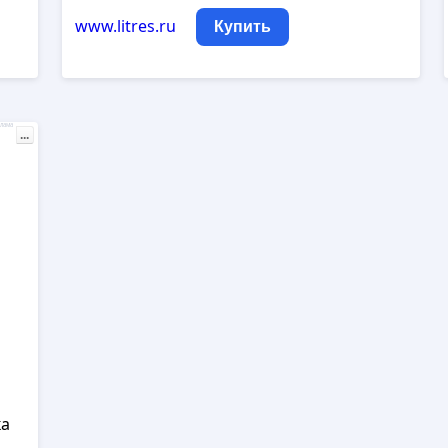
www.litres.ru
Купить
лама
...
ка