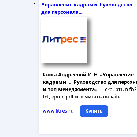
Управление
кадрами
.
Руководство
для
персонала
...
Книга
Андреевой
И. Н. «
Управление
кадрами
. ...
Руководство
для
персон
и
топ
-
менеджмента
» — скачать в fb2
txt, epub, pdf или читать онлайн.
www.litres.ru
Купить