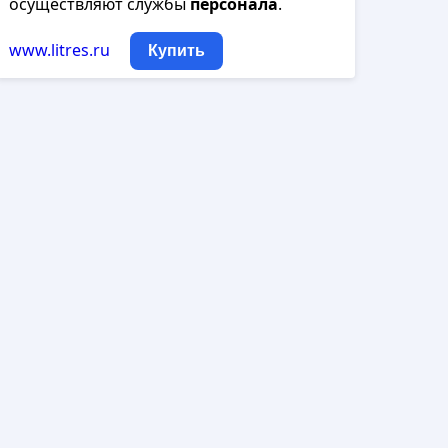
осуществляют службы
персонала
.
www.litres.ru
Купить