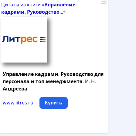
...
Цитаты из книги «
Управление
кадрами
.
Руководство
...»
Управление
кадрами
.
Руководство
для
персонала
и
топ
-
менеджмента
. И. Н.
Андреева
.
www.litres.ru
Купить