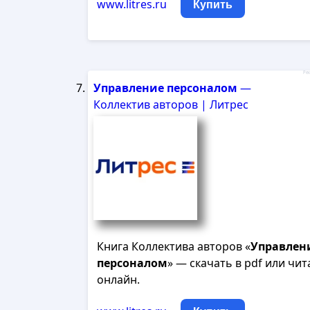
www.litres.ru
Купить
Рек
Управление
персоналом
—
Коллектив авторов | Литрес
Книга Коллектива авторов «
Управлен
персоналом
» — скачать в pdf или чит
онлайн.