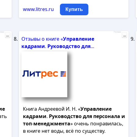
www.litres.ru
Купить
лама
Реклама
...
...
Отзывы о книге «
Управление
кадрами
.
Руководство
для
...
ие
Книга Андреевой И. Н. «
Управление
ать
кадрами
.
Руководство
для
персонала
и
топ
-
менеджмента
» очень понравилась,
в книге нет воды, всё по существу.