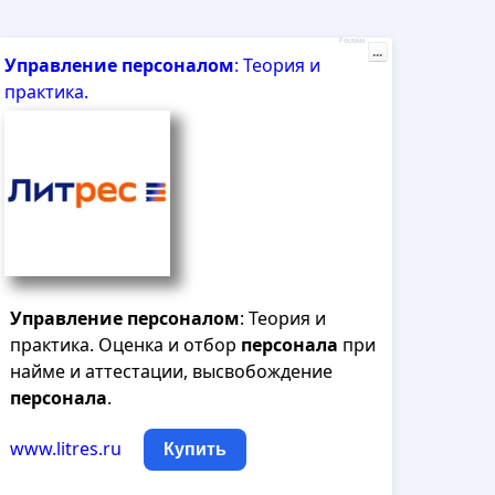
Реклама
...
Управление
персоналом
: Теория и
практика.
Управление
персоналом
: Теория и
практика. Оценка и отбор
персонала
при
найме и аттестации, высвобождение
персонала
.
www.litres.ru
Купить