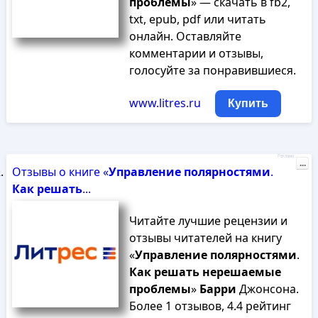
проблемы
» — скачать в fb2,
txt, epub, pdf или читать
онлайн. Оставляйте
комментарии и отзывы,
голосуйте за понравившиеся.
www.litres.ru
Купить
Реклама
...
Отзывы о книге «
Управление
полярностями
.
Как
решать
...
Читайте лучшие рецензии и
отзывы читателей на книгу
«
Управление
полярностями
.
Как
решать
нерешаемые
проблемы
»
Барри
Джонсона.
Более 1 отзывов, 4.4 рейтинг