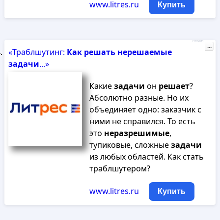
www.litres.ru
Купить
Реклама
...
«Траблшутинг:
Как
решать
нерешаемые
задачи
...»
Какие
задачи
он
решает
?
Абсолютно разные. Но их
объединяет одно: заказчик с
ними не справился. То есть
это
неразрешимые
,
тупиковые, сложные
задачи
из любых областей. Как стать
траблшутером?
www.litres.ru
Купить