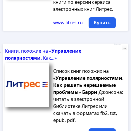
книги по версии сервиса
электронных книг Литрес.
www.litres.ru
Купить
Реклама
...
Книги, похожие на «
Управление
полярностями
. Как...»
Список книг похожих на
«
Управление
полярностями
.
Как
решать
нерешаемые
проблемы
»
Барри
Джонсона:
читать в электронной
библиотеке Литрес или
скачать в форматах fb2, txt,
epub, pdf.