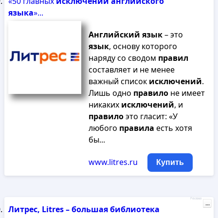
«50 главных
исключений
английского
языка
»...
Английский
язык
– это
язык
, основу которого
наряду со сводом
правил
составляет и не менее
важный список
исключений
.
Лишь одно
правило
не имеет
никаких
исключений
, и
правило
это гласит: «У
любого
правила
есть хотя
бы...
www.litres.ru
Купить
Реклама
...
Литрес, Litres – большая библиотека