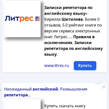
Записки
репетитора
по
английскому
языку
»
Кирилла
Шатилова
. Более 0
отзывов, 5.0 рейтинг книги по
версии сервиса электронных
книг Литрес. ...
Правила
в
исключениях
.
Записки
репетитора
по
английскому
языку
.
www.litres.ru
Купить
Реклама
...
Неожиданный
английский
. Размышления
репетитора
...
Купить скачать книгу