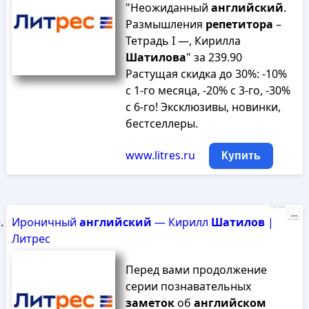
"Неожиданный
английский
.
Размышления
репетитора
–
Тетрадь I —, Кирилла
Шатилова
" за 239.90
Растущая скидка до 30%: -10%
с 1-го месяца, -20% с 3-го, -30%
с 6-го! Эксклюзивы, новинки,
бестселлеры.
www.litres.ru
Купить
Реклама
...
Ироничный
английский
— Кирилл
Шатилов
|
Литрес
Перед вами продолжение
серии познавательных
заметок
об
английском