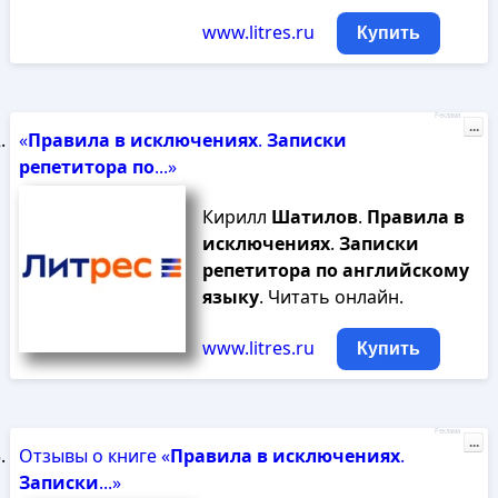
www.litres.ru
Купить
Реклама
...
«
Правила
в
исключениях
.
Записки
репетитора
по
...»
Кирилл
Шатилов
.
Правила
в
исключениях
.
Записки
репетитора
по
английскому
языку
. Читать онлайн.
www.litres.ru
Купить
Реклама
...
Отзывы о книге «
Правила
в
исключениях
.
Записки
...»