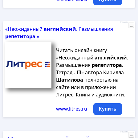
Реклама
...
«Неожиданный
английский
. Размышления
репетитора
.»
Читать онлайн книгу
«Неожиданный
английский
.
Размышления
репетитора
.
Тетрадь III» автора Кирилла
Шатилова
полностью на
сайте или в приложении
Литрес: Книги и аудиокниги.
www.litres.ru
Купить
Реклама
...