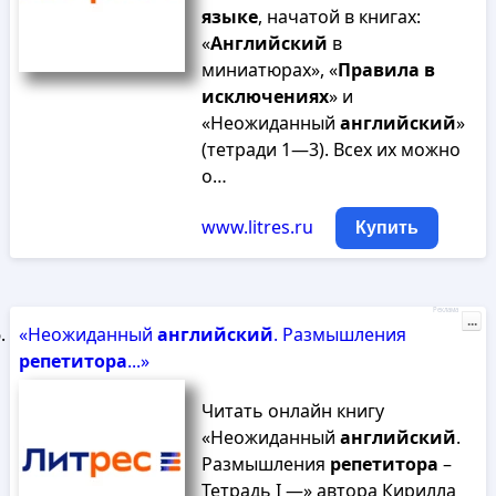
языке
, начатой в книгах:
«
Английский
в
миниатюрах», «
Правила
в
исключениях
» и
«Неожиданный
английский
»
(тетради 1—3). Всех их можно
о…
www.litres.ru
Купить
Реклама
...
«Неожиданный
английский
. Размышления
репетитора
...»
Читать онлайн книгу
«Неожиданный
английский
.
Размышления
репетитора
–
Тетрадь I —» автора Кирилла