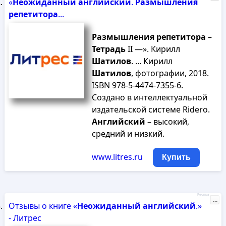
«
Неожиданный
английский
.
Размышления
репетитора
...
Размышления
репетитора
–
Тетрадь
II —». Кирилл
Шатилов
. ... Кирилл
Шатилов
, фотографии, 2018.
ISBN 978-5-4474-7355-6.
Создано в интеллектуальной
издательской системе Ridero.
Английский
– высокий,
средний и низкий.
www.litres.ru
Купить
Реклама
...
Отзывы о книге «
Неожиданный
английский
.»
- Литрес