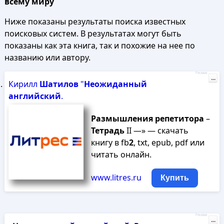
всему миру
Ниже показаны результаты поиска известных
поисковых систем. В результатах могут быть
показаны как эта книга, так и похожие на нее по
названию или автору.
Реклама
...
Кирилл
Шатилов
"
Неожиданный
английский
.
Размышления
репетитора
–
Тетрадь
II —» — скачать
книгу в fb
2
, txt, epub, pdf или
читать онлайн.
www.litres.ru
Купить
Реклама
...