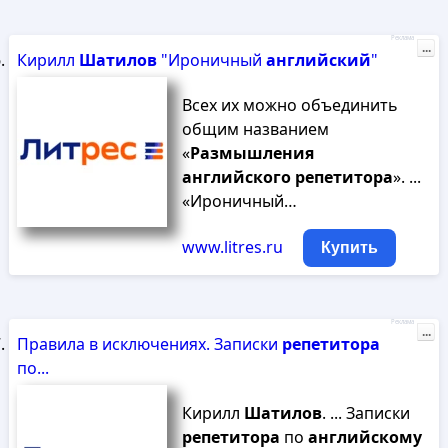
Реклама
...
Кирилл
Шатилов
"Ироничный
английский
"
Всех их можно объединить
общим названием
«
Размышления
английского
репетитора
». ...
«Ироничный…
www.litres.ru
Купить
Реклама
...
Правила в исключениях. Записки
репетитора
по...
Кирилл
Шатилов
. ... Записки
репетитора
по
английскому