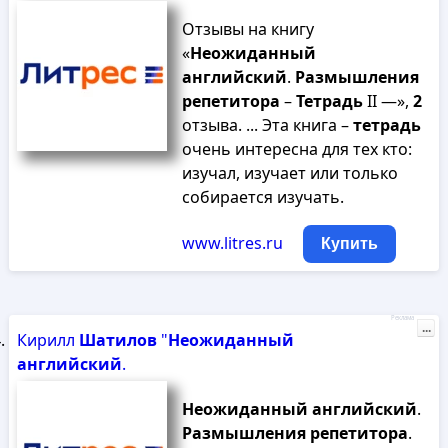
Отзывы на книгу
«
Неожиданный
английский
.
Размышления
репетитора
–
Тетрадь
II —»,
2
отзыва. ... Эта книга –
тетрадь
очень интересна для тех кто:
изучал, изучает или только
собирается изучать.
www.litres.ru
Купить
Реклама
...
Кирилл
Шатилов
"
Неожиданный
английский
.
Неожиданный
английский
.
Размышления
репетитора
.