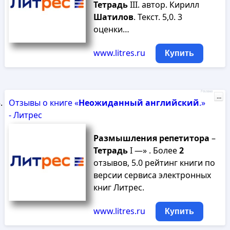
Тетрадь
III. автор. Кирилл
Шатилов
. Текст. 5,0. 3
оценки…
www.litres.ru
Купить
Реклама
...
Отзывы о книге «
Неожиданный
английский
.»
- Литрес
Размышления
репетитора
–
Тетрадь
I —» . Более
2
отзывов, 5.0 рейтинг книги по
версии сервиса электронных
книг Литрес.
www.litres.ru
Купить