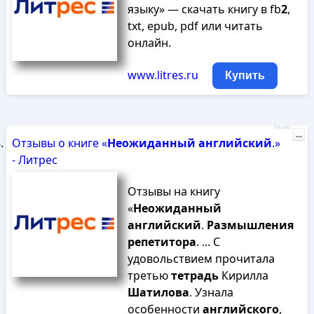
языку» — скачать книгу в fb
2
,
txt, epub, pdf или читать
онлайн.
www.litres.ru
Купить
Реклама
...
Отзывы о книге «
Неожиданный
английский
.»
- Литрес
Отзывы на книгу
«
Неожиданный
английский
.
Размышления
репетитора
. ... С
удовольствием прочитала
третью
тетрадь
Кирилла
Шатилова
. Узнала
особенности
английского
,