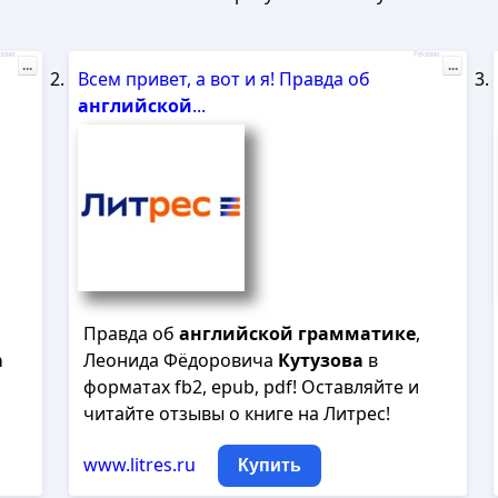
лама
Реклама
...
...
Всем привет, а вот и я! Правда об
английской
...
Правда об
английской
грамматике
,
а
Леонида Фёдоровича
Кутузова
в
и
форматах fb2, epub, pdf! Оставляйте и
читайте отзывы о книге на Литрес!
www.litres.ru
Купить