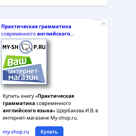
Реклама
...
Практическая
грамматика
современного
английского
...
Купить книгу «
Практическая
грамматика
современного
английского
языка
» Щербакова И.В. в
интернет-магазине My-shop.ru.
my-shop.ru
Купить