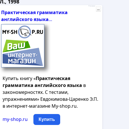
., 1998
Реклама
...
Практическая
грамматика
английского
языка
...
Купить книгу «
Практическая
грамматика
английского
языка
в
закономерностях. С тестами,
упражнениями» Евдокимова-Царенко Э.П.
в интернет-магазине My-shop.ru.
my-shop.ru
Купить