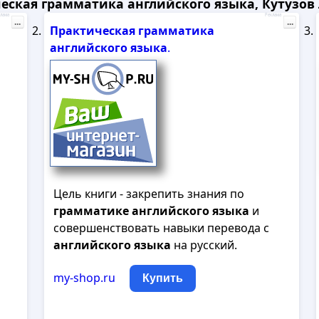
еская грамматика английского языка, Кутузов Л
лама
Реклама
...
...
Практическая
грамматика
английского
языка
.
Цель книги - закрепить знания по
грамматике
английского
языка
и
совершенствовать навыки перевода с
английского
языка
на русский.
my-shop.ru
Купить