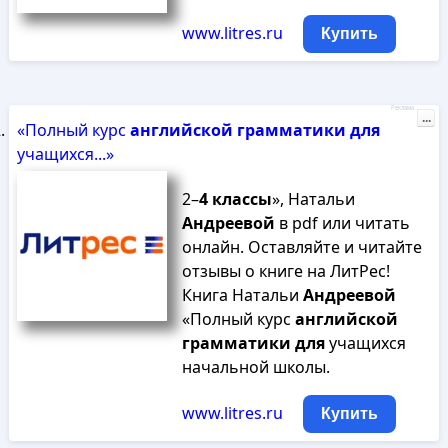
www.litres.ru
Купить
Реклама
...
«Полный курс
английской
грамматики
для
учащихся...»
2–
4
классы
», Натальи
Андреевой
в pdf или читать
онлайн. Оставляйте и читайте
отзывы о книге на ЛитРес!
Книга Натальи
Андреевой
«Полный курс
английской
грамматики
для
учащихся
начальной школы.
www.litres.ru
Купить