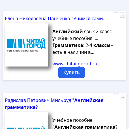
Реклама
...
Елена Николаевна Панченко "Учимся сами.
Английский
язык 2 класс
учебные пособия. ...
Грамматика
: 2-
4
классы
»
есть в наличии в…
www.chitai-gorod.ru
Купить
Реклама
...
Радислав Петрович Мильруд "
Английская
грамматика
?
Учебное пособие
"
Английская
грамматика
?