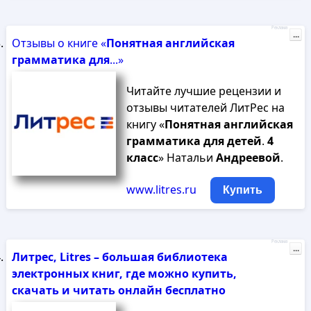
Реклама
...
Отзывы о книге «
Понятная
английская
грамматика
для
...»
Читайте лучшие рецензии и
отзывы читателей ЛитРес на
книгу «
Понятная
английская
грамматика
для
детей
.
4
класс
» Натальи
Андреевой
.
www.litres.ru
Купить
Реклама
...
Литрес, Litres – большая библиотека
электронных книг, где можно купить,
скачать и читать онлайн бесплатно