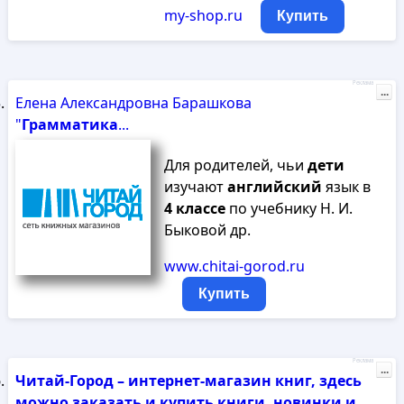
my-shop.ru
Купить
Реклама
...
Елена Александровна Барашкова
"
Грамматика
...
Для родителей, чьи
дети
изучают
английский
язык в
4
классе
по учебнику Н. И.
Быковой др.
www.chitai-gorod.ru
Купить
Реклама
...
Читай-Город – интернет-магазин книг, здесь
можно заказать и купить книги, новинки и