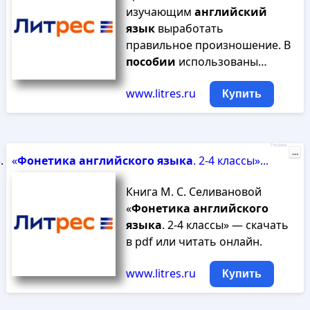
изучающим
английский
язык
выработать
правильное произношение. В
пособии
использованы…
www.litres.ru
Купить
Реклама
...
«
Фонетика
английского
языка
. 2-4 классы»...
Книга М. С. Селивановой
«
Фонетика
английского
языка
. 2-4 классы» — скачать
в pdf или читать онлайн.
www.litres.ru
Купить