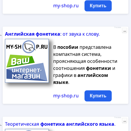
my-shop.ru
Купить
Реклама
...
Английская
фонетика
: от звука к слову.
В
пособии
представлена
компактная система,
проясняющая особенности
соотношения
фонетики
и
графики в
английском
языке
.
my-shop.ru
Купить
Реклама
...
Теоретическая
фонетика
английского
языка
.