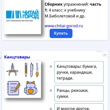
Сборник
упражнений:
часть
1
: 4 класс: к учебнику
М.Биболетовой и др.
www.chitai-gorod.ru
Купить
Реклама
...
Канцтовары
Канцтовары: бумага,
ручки, карандаши,
тетради.
Ранцы, рюкзаки,
сумки.
И многое другое.