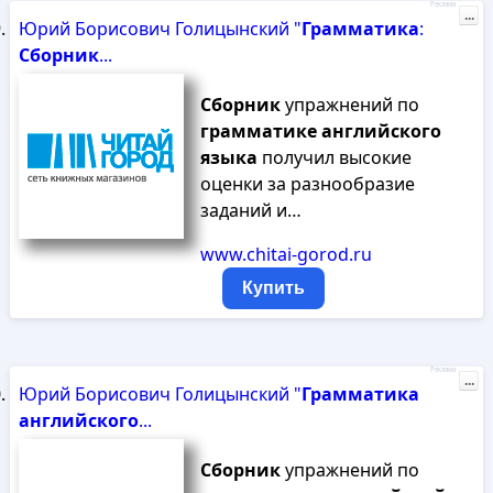
Реклама
...
Юрий Борисович Голицынский "
Грамматика
:
Сборник
...
Сборник
упражнений по
грамматике
английского
языка
получил высокие
оценки за разнообразие
заданий и…
www.chitai-gorod.ru
Купить
Реклама
...
Юрий Борисович Голицынский "
Грамматика
английского
...
Сборник
упражнений по