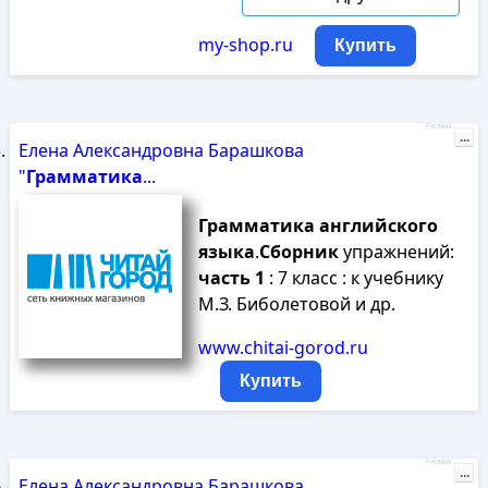
my-shop.ru
Купить
Реклама
...
Елена Александровна Барашкова
"
Грамматика
...
Грамматика
английского
языка
.
Сборник
упражнений:
часть
1
: 7 класс : к учебнику
М.З. Биболетовой и др.
www.chitai-gorod.ru
Купить
Реклама
...
Елена Александровна Барашкова