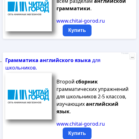
всем разделам
английской
грамматики
.
www.chitai-gorod.ru
Купить
Реклама
...
Грамматика
английского
языка
для
школьников.
Второй
сборник
грамматических упражнений
для школьников 2-5 классов,
изучающих
английский
язык
.
www.chitai-gorod.ru
Купить