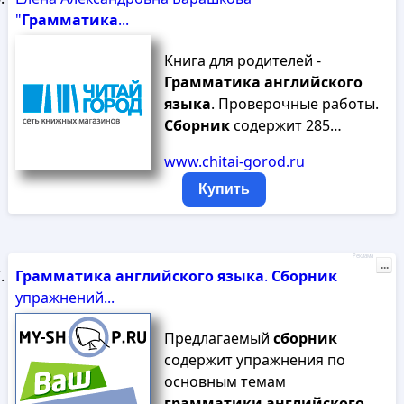
"
Грамматика
...
Книга для родителей -
Грамматика
английского
языка
. Проверочные работы.
Сборник
содержит 285…
www.chitai-gorod.ru
Купить
Реклама
...
Грамматика
английского
языка
.
Сборник
упражнений...
Предлагаемый
сборник
содержит упражнения по
основным темам
грамматики
английского