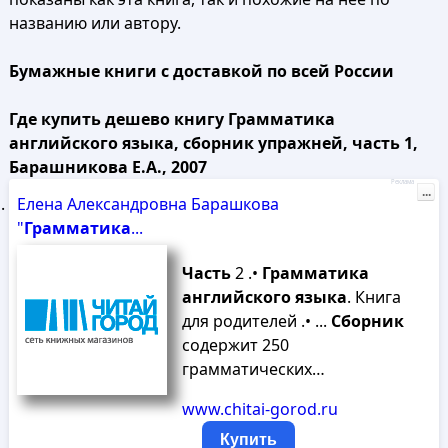
названию или автору.
Бумажные книги с доставкой по всей России
Где купить дешево книгу Грамматика
английского языка, сборник упражней, часть 1,
Барашникова Е.А., 2007
Реклама
...
Елена Александровна Барашкова
"
Грамматика
...
Часть
2 .•
Грамматика
английского
языка
. Книга
для родителей .• ...
Сборник
содержит 250
грамматических…
www.chitai-gorod.ru
Купить