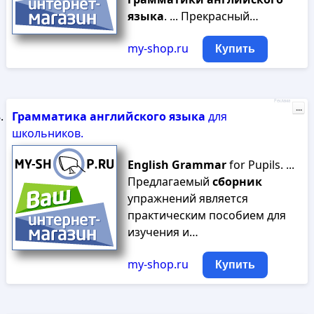
языка
. ... Прекрасный…
my-shop.ru
Купить
Реклама
...
Грамматика
английского
языка
для
школьников.
English
Grammar
for Pupils. ...
Предлагаемый
сборник
упражнений является
практическим пособием для
изучения и…
my-shop.ru
Купить