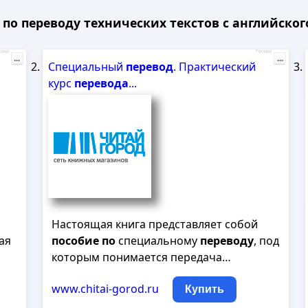
по переводу технических текстов с английского
лама
Реклама
...
...
Специальный
перевод
. Практический
курс
перевода
...
Настоящая книга представляет собой
ая
пособие
по
специальному
переводу
, под
которым понимается передача…
www.chitai-gorod.ru
Купить