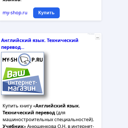
my-shop.ru
Купить
Реклама
...
Английский
язык
.
Технический
перевод
...
Купить книгу «
Английский
язык
.
Технический
перевод
(для
машиностроительных специальностей).
Учебник
» Анюшенкова О.Н. в интернет-