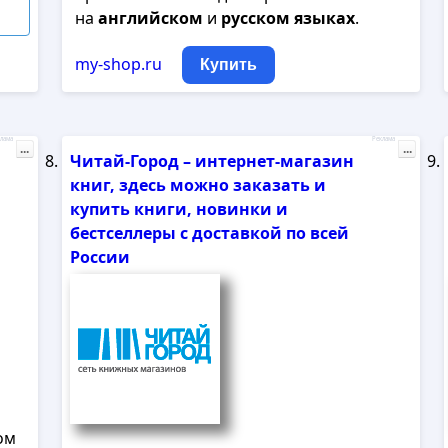
на
английском
и
русском
языках
.
my-shop.ru
Купить
лама
Реклама
...
...
Читай-Город – интернет-магазин
книг, здесь можно заказать и
купить книги, новинки и
бестселлеры с доставкой по всей
России
ом