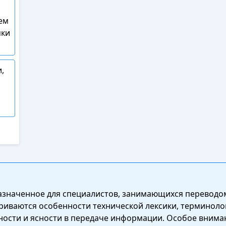
ем
мки
,
азначенное для специалистов, занимающихся переводом 
триваются особенности технической лексики, терминолог
ности и ясности в передаче информации. Особое внима