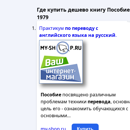
Где купить дешево книгу Пособие 
1979
Рек
Практикум
по
переводу
с
английского
языка
на
русский
.
Пособие
посвящено различным
проблемам техники
перевода
, основн
цель его - ознакомить обучающихся с
основными…
my-shop.ru
Купить