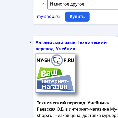
И многое другое.
my-shop.ru
Купить
Рек
Английский
язык
.
Технический
перевод
.
Учебник
.
Технический
перевод
.
Учебник
»
Раевская О.В. в интернет-магазине My-
shop.ru. Низкая цена, доставка курьер