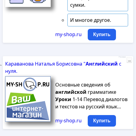
сумки.
И многое другое.
my-shop.ru
Купить
Реклама
...
Караванова Наталья Борисовна "
Английский
с
нуля.
Основные сведения об
английской
грамматике
Уроки
1-14 Перевод диалогов
и текстов на русский язык…
my-shop.ru
Купить