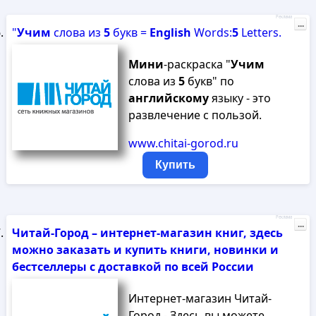
Реклама
...
"
Учим
слова из
5
букв =
English
Words:
5
Letters.
Мини
-раскраска "
Учим
слова из
5
букв" по
английскому
языку - это
развлечение с пользой.
www.chitai-gorod.ru
Купить
Реклама
...
Читай-Город – интернет-магазин книг, здесь
можно заказать и купить книги, новинки и
бестселлеры с доставкой по всей России
Интернет-магазин Читай-
Город - Здесь вы можете