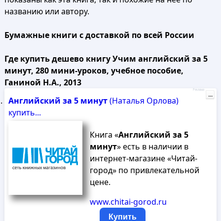
названию или автору.
Бумажные книги с доставкой по всей России
Где купить дешево книгу Учим английский за 5
минут, 280 мини-уроков, учебное пособие,
Ганиной Н.А., 2013
Реклама
...
Английский
за
5
минут
(Наталья Орлова)
купить...
Книга «
Английский
за
5
минут
» есть в наличии в
интернет-магазине «Читай-
город» по привлекательной
цене.
www.chitai-gorod.ru
Купить