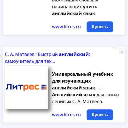
начинающих
учить
английский
язык
.
www.litres.ru
Купить
Реклама
...
С. А. Матвеев "Быстрый
английский
:
самоучитель для тех...
Универсальный
учебник
для
изучающих
английский
язык
. ...
Английский
язык
для самых
ленивых С. А. Матвеев.
www.litres.ru
Купить