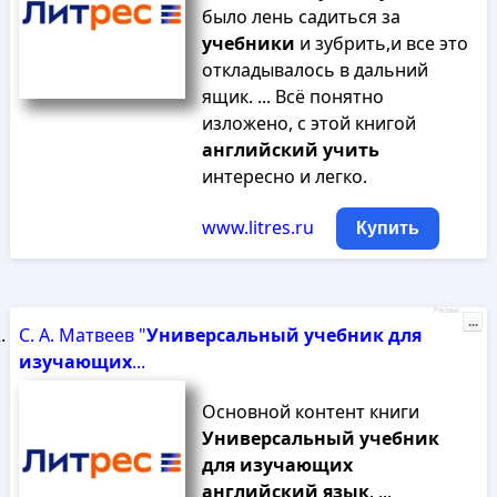
было лень садиться за
учебники
и зубрить,и все это
откладывалось в дальний
ящик. ... Всё понятно
изложено, с этой книгой
английский
учить
интересно и легко.
www.litres.ru
Купить
Реклама
...
С. А. Матвеев "
Универсальный
учебник
для
изучающих
...
Основной контент книги
Универсальный
учебник
для
изучающих
английский
язык
. ...