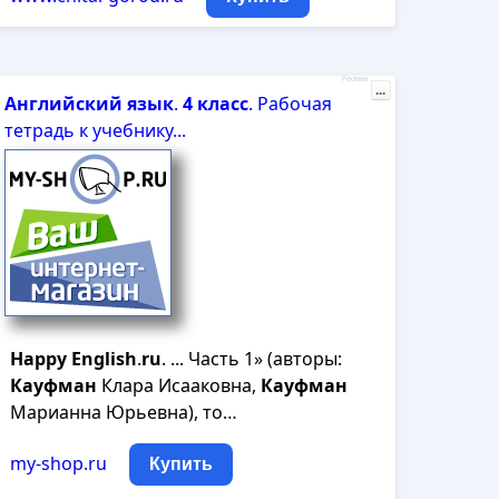
Реклама
...
Английский
язык
.
4
класс
. Рабочая
тетрадь к учебнику...
Happy
English
.
ru
. ... Часть 1» (авторы:
Кауфман
Клара Исааковна,
Кауфман
Марианна Юрьевна), то…
my-shop.ru
Купить