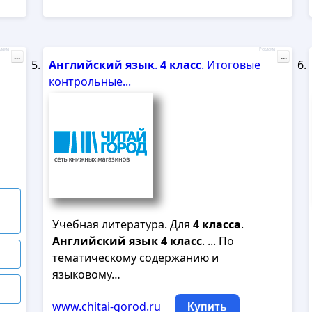
лама
Реклама
...
...
Английский
язык
.
4
класс
. Итоговые
контрольные...
Учебная литература. Для
4
класса
.
Английский
язык
4
класс
. ... По
тематическому содержанию и
языковому…
www.chitai-gorod.ru
Купить