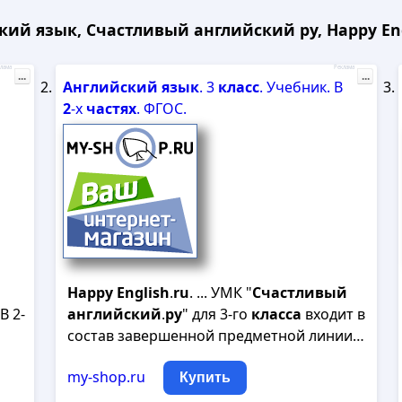
ий язык, Счастливый английский ру, Happy Engli
лама
Реклама
...
...
Английский
язык
. 3
класс
. Учебник. В
2
-х
частях
. ФГОС.
Happy
English
.
ru
. ... УМК "
Счастливый
 В 2-
английский
.
ру
" для 3-го
класса
входит в
состав завершенной предметной линии…
my-shop.ru
Купить