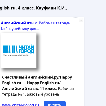
sh ru, 4 класс, Кауфман К.И.,
Реклама
...
Английский
язык
. Рабочая тетрадь
№ 1 к учебнику для...
Счастливый
английский
.
ру
/
Happy
English
.
ru
. ...
Happy
English
.
ru
/
Английский
язык
. 11
класс
. Рабочая
тетрадь № 1. Базовый уровень.
www.chitai-gorod.ru
Купить