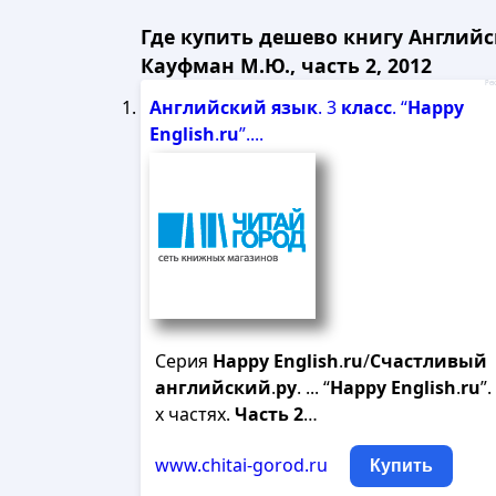
Где купить дешево книгу Английск
Кауфман М.Ю., часть 2, 2012
Рек
Английский
язык
. 3
класс
. “
Happy
English
.
ru
”....
Серия
Happy
English
.
ru
/
Счастливый
английский
.
ру
. ... “
Happy
English
.
ru
”.
х частях.
Часть
2
…
www.chitai-gorod.ru
Купить