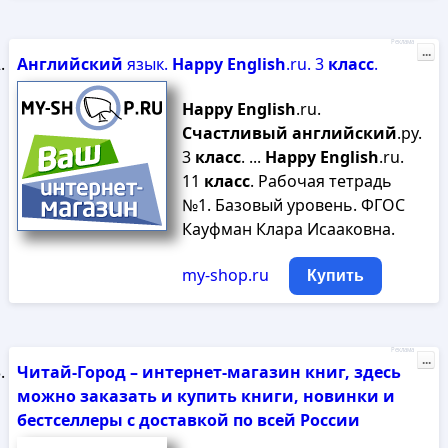
Реклама
...
Английский
язык.
Happy
English
.ru. 3
класс
.
Happy
English
.ru.
Счастливый
английский
.ру.
3
класс
. ...
Happy
English
.ru.
11
класс
. Рабочая тетрадь
№1. Базовый уровень. ФГОС
Кауфман Клара Исааковна.
my-shop.ru
Купить
Реклама
...
Читай-Город – интернет-магазин книг, здесь
можно заказать и купить книги, новинки и
бестселлеры с доставкой по всей России