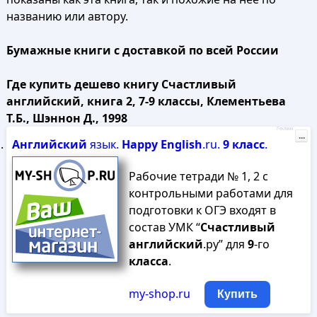
названию или автору.
Бумажные книги с доставкой по всей России
Где купить дешево книгу Счастливый
английский, книга 2, 7-9 классы, Клементьева
Т.Б., Шэннон Д., 1998
Реклама
...
Английский
язык.
Happy
English
.ru.
9
класс
.
Рабочие тетради № 1, 2 c
контрольными работами для
подготовки к ОГЭ входят в
состав УМК “
Счастливый
английский
.ру” для
9
-го
класса
.
my-shop.ru
Купить