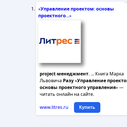
Рек
«
Управление
проектом
:
основы
проектного
...»
project
-
менеджмент
. ... Книга Марка
Львовича
Разу
«
Управление
проект
основы
проектного
управления
» —
читать онлайн на сайте.
www.litres.ru
Купить