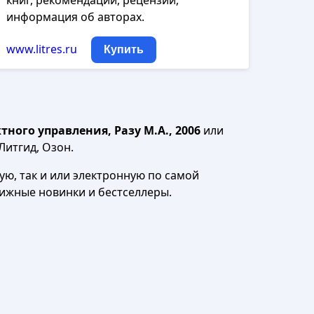
книг, рекомендации, рецензии,
информация об авторах.
www.litres.ru
Купить
ного управления, Разу М.А., 2006
или
Литгид, Озон.
ю, так и или электронную по самой
нижные новинки и бестселлеры.