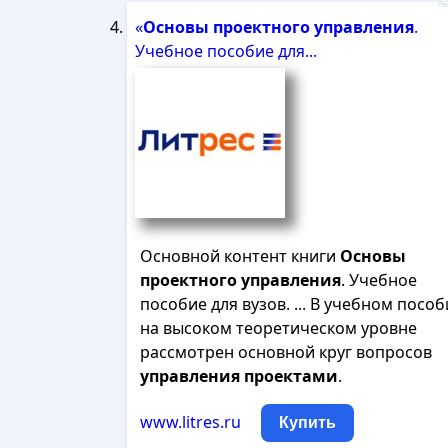
Рек
«
Основы
проектного
управления
.
Учебное пособие для...
Основной контент книги
Основы
проектного
управления
. Учебное
пособие для вузов. ... В учебном посо
на высоком теоретическом уровне
рассмотрен основной круг вопросов
управления
проектами
.
www.litres.ru
Купить