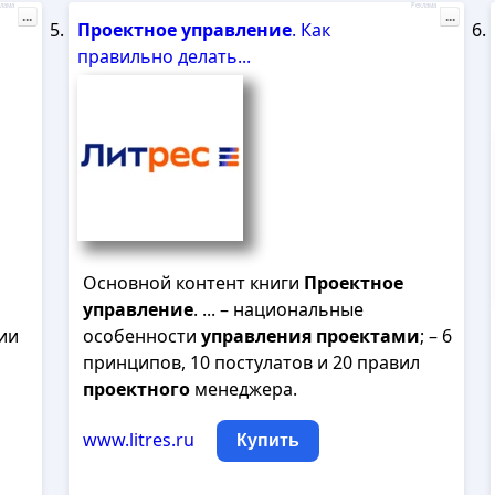
лама
Реклама
...
...
Проектное
управление
. Как
правильно делать...
Основной контент книги
Проектное
управление
. ... – национальные
бии
особенности
управления
проектами
; – 6
принципов, 10 постулатов и 20 правил
проектного
менеджера.
www.litres.ru
Купить