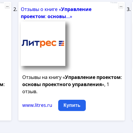
лама
Реклама
...
...
Отзывы о книге «
Управление
проектом
:
основы
...»
Отзывы на книгу «
Управление
проектом
:
ом
:
основы
проектного
управления
», 1
отзыв.
www.litres.ru
Купить