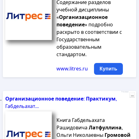
Содержание разделов
учебной дисциплины
«
Организационное
поведение
» подробно
раскрыто в соответствии с
Государственным
образовательным
стандартом.
www.litres.ru
Купить
Реклама
...
Организационное
поведение
:
Практикум
,
Габдельахат...
Книга Габдельахата
Рашидовича
Латфуллина
,
Ольги Николаевны
Громовой