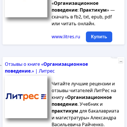
«
Организационное
поведение
:
Практикум
» —
скачать в fb2, txt, epub, pdf
или читать онлайн.
www.litres.ru
Купить
Реклама
...
Отзывы о книге «
Организационное
поведение
.» | Литрес
Читайте лучшие рецензии и
отзывы читателей ЛитРес на
книгу «
Организационное
поведение
. Учебник и
практикум
для бакалавриата
и магистратуры» Александра
Васильевича Райченко.