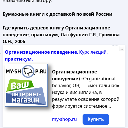
названию или автору.
Бумажные книги с доставкой по всей России
Где купить дешево книгу Организационное
поведение, практикум, Латфуллин Г.Р., Громова
О.Н., 2006
Реклама
...
Организационное
поведение
. Курс лекций,
практикум
.
Организационное
поведение
(=Organizational
behavior, ОВ) — «ментальная»
наука и дисциплина, в
результате освоения которой
формируется системное...
my-shop.ru
Купить