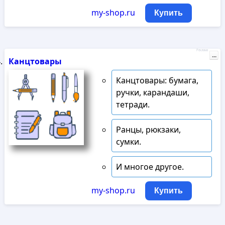
my-shop.ru
Купить
Реклама
...
Канцтовары
Канцтовары: бумага,
ручки, карандаши,
тетради.
Ранцы, рюкзаки,
сумки.
И многое другое.
my-shop.ru
Купить