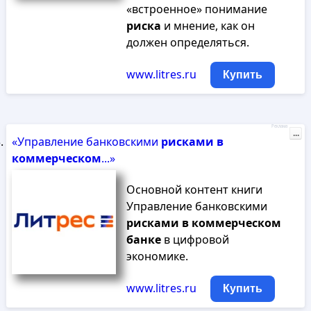
«встроенное» понимание
риска
и мнение, как он
должен определяться.
www.litres.ru
Купить
Реклама
...
«Управление банковскими
рисками
в
коммерческом
...»
Основной контент книги
Управление банковскими
рисками
в
коммерческом
банке
в цифровой
экономике.
www.litres.ru
Купить