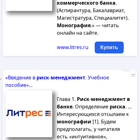
коммерческого
банка
.
(Аспирантура, Бакалавриат,
Магистратура, Специалитет).
Монография
.» — читать
онлайн на сайте.
www.litres.ru
Купить
Реклама
...
«Введение в
риск
-
менеджмент
. Учебное
пособие»...
Глава 1.
Риск
-
менеджмент
в
банке
. Определение
риска
. ...
Интересующихся отсылаем к
монографии
[1]. Будем
предполагать, у читателя
есть «интуитивное»,