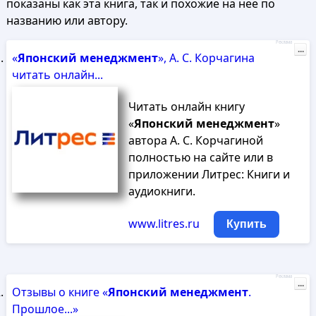
показаны как эта книга, так и похожие на нее по
названию или автору.
Реклама
...
«
Японский
менеджмент
», А. С. Корчагина
читать онлайн...
Читать онлайн книгу
«
Японский
менеджмент
»
автора А. С. Корчагиной
полностью на сайте или в
приложении Литрес: Книги и
аудиокниги.
www.litres.ru
Купить
Реклама
...
Отзывы о книге «
Японский
менеджмент
.
Прошлое...»