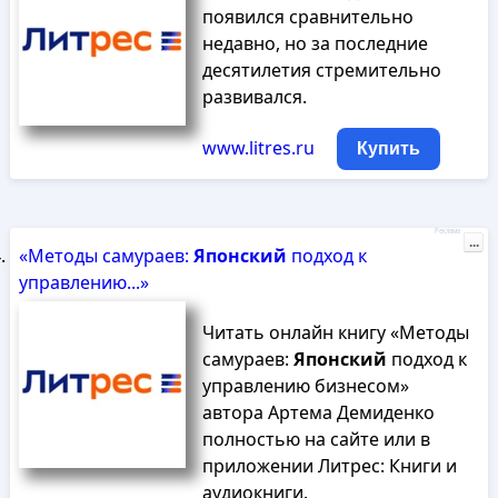
появился сравнительно
недавно, но за последние
десятилетия стремительно
развивался.
www.litres.ru
Купить
Реклама
...
«Методы самураев:
Японский
подход к
управлению...»
Читать онлайн книгу «Методы
самураев:
Японский
подход к
управлению бизнесом»
автора Артема Демиденко
полностью на сайте или в
приложении Литрес: Книги и
аудиокниги.