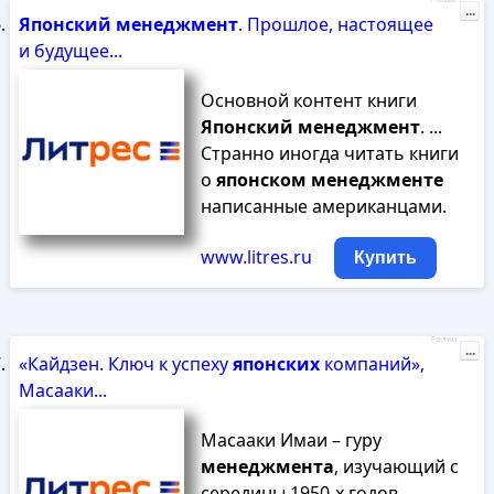
Реклама
...
Японский
менеджмент
. Прошлое, настоящее
и будущее...
Основной контент книги
Японский
менеджмент
. ...
Странно иногда читать книги
о
японском
менеджменте
написанные американцами.
www.litres.ru
Купить
Реклама
...
«Кайдзен. Ключ к успеху
японских
компаний»,
Масааки...
Масааки Имаи – гуру
менеджмента
, изучающий с
середины 1950‑х годов