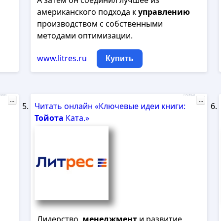
А затем он соединил лучшее из
американского подхода к
управлению
производством с собственными
методами оптимизации.
www.litres.ru
Купить
лама
Реклама
...
...
Читать онлайн «Ключевые идеи книги:
Тойота
Ката.»
Лидерство,
менеджмент
и развитие