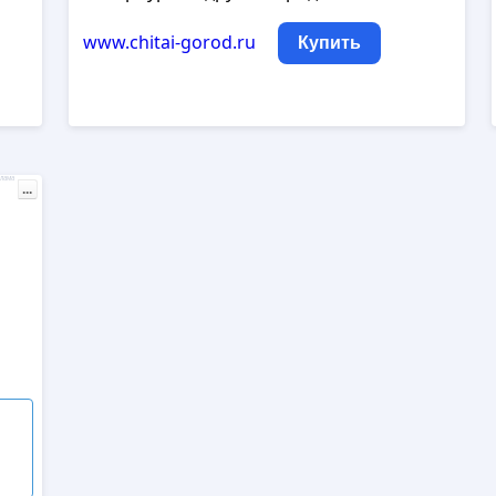
www.chitai-gorod.ru
Купить
лама
...