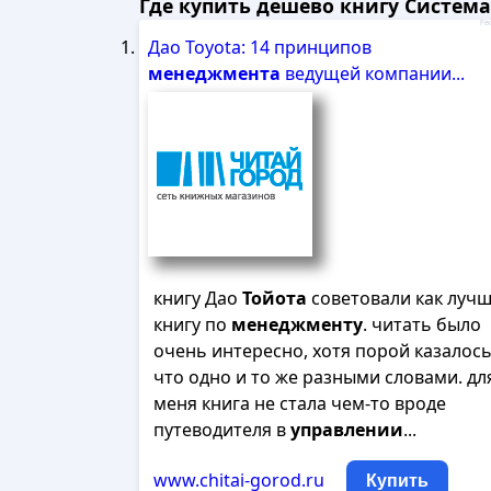
Где купить дешево книгу Система
Рек
Дао Toyota: 14 принципов
менеджмента
ведущей компании...
книгу Дао
Тойота
советовали как луч
книгу по
менеджменту
. читать было
очень интересно, хотя порой казалось
что одно и то же разными словами. дл
меня книга не стала чем-то вроде
путеводителя в
управлении
...
www.chitai-gorod.ru
Купить