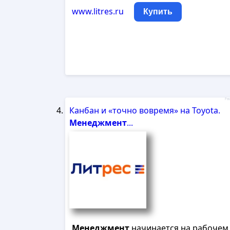
www.litres.ru
Купить
Рек
Канбан и «точно вовремя» на Toyota.
Менеджмент
...
Менеджмент
начинается на рабочем