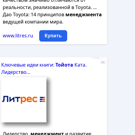
качеством значимо отличаются от
реальности, реализованной в Toyota. ...
Дао Toyota: 14 принципов
менеджмента
ведущей компании мира.
www.litres.ru
Купить
Реклама
...
Ключевые идеи книги:
Тойота
Ката.
Лидерство...
Лидерство,
менеджмент
и развитие