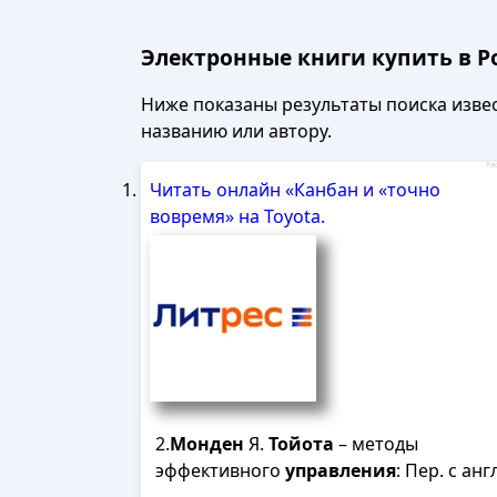
Электронные книги купить в Ро
Ниже показаны результаты поиска извест
названию или автору.
Рек
Читать онлайн «Канбан и «точно
вовремя» на Toyota.
2.
Монден
Я.
Тойота
– методы
эффективного
управления
: Пер. с англ