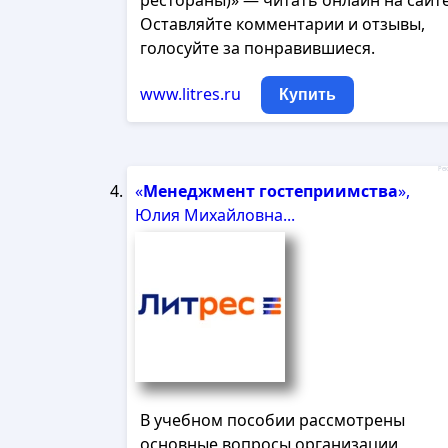
рестораны)» — читать онлайн на сайте
Оставляйте комментарии и отзывы,
голосуйте за понравившиеся.
www.litres.ru
Купить
Рек
«
Менеджмент
гостеприимства
»,
Юлия Михайловна...
В учебном пособии рассмотрены
основные вопросы организации