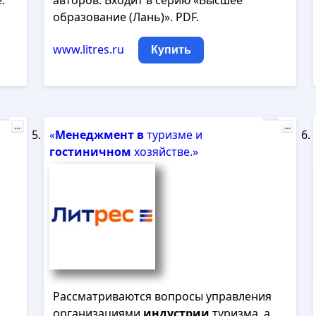
.
авторов. Входит в серию «Высшее
образование (Лань)». PDF.
www.litres.ru
Купить
лама
Реклама
...
...
«
Менеджмент
в
туризме и
гостиничном
хозяйстве.»
Рассматриваются вопросы управления
организациями
индустрии
туризма, а