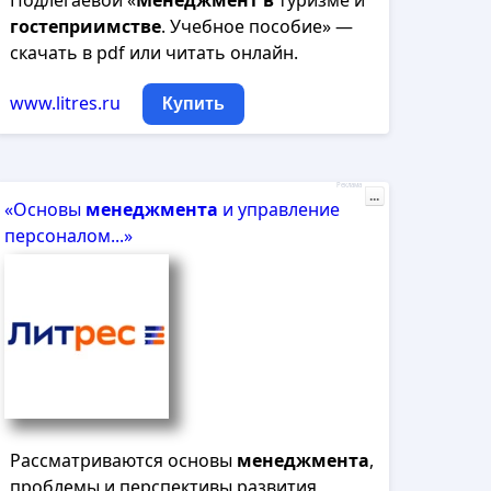
Подлегаевой «
Менеджмент
в
туризме и
гостеприимстве
. Учебное пособие» —
скачать в pdf или читать онлайн.
www.litres.ru
Купить
Реклама
...
«Основы
менеджмента
и управление
персоналом...»
Рассматриваются основы
менеджмента
,
проблемы и перспективы развития