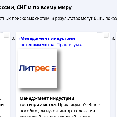
ссии, СНГ и по всему миру
ных поисковых систем. В результатах могут быть показа
лама
Реклама
...
...
«
Менеджмент
индустрии
гостеприимства
. Практикум.»
.
Менеджмент
индустрии
ии
гостеприимства
. Практикум. Учебное
пособие для вузов. автор. коллектив