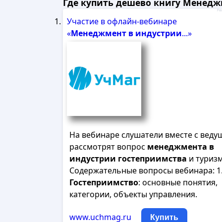
Где купить дешево книгу Менеджм
Рек
Участие в офлайн-вебинаре
«
Менеджмент
в
индустрии
...»
На вебинаре слушатели вместе с вед
рассмотрят вопрос
менеджмента
в
индустрии
гостеприимства
и туризм
Содержательные вопросы вебинара: 1
Гостеприимство
: основные понятия,
категории, объекты управления.
www.uchmag.ru
Купить