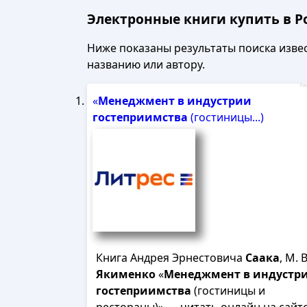
Электронные книги купить в Ро
Ниже показаны результаты поиска извест
названию или автору.
Рек
«
Менеджмент
в
индустрии
гостеприимства
(гостиницы...)
Книга Андрея Эрнестовича
Саака
, М. В
Якименко
«
Менеджмент
в
индустр
гостеприимства
(гостиницы и