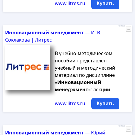
www.litres.ru
Купить
Реклама
...
Инновационный
менеджмент
— И. В.
Соклакова | Литрес
В учебно-методическом
пособии представлен
учебный и методический
материал по дисциплине
«
Инновационный
менеджмент
»: лекции...
www.litres.ru
Купить
Реклама
...
Инновационный
менеджмент
— Юрий