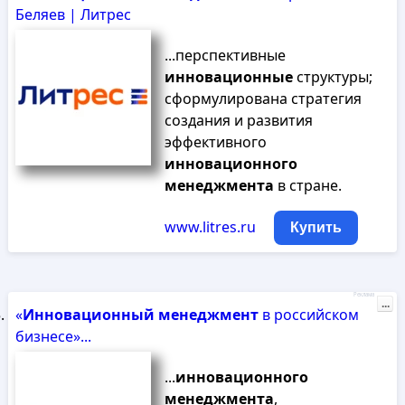
Беляев | Литрес
...перспективные
инновационные
структуры;
сформулирована стратегия
создания и развития
эффективного
инновационного
менеджмента
в стране.
www.litres.ru
Купить
Реклама
...
«
Инновационный
менеджмент
в российском
бизнесе»...
...
инновационного
менеджмента
,