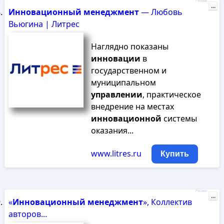
Реклама
...
Инновационный
менеджмент
— Любовь
Вьюгина | Литрес
Наглядно показаны
инновации
в
государственном и
муниципальном
управлении
, практическое
внедрение на местах
инновационной
системы
оказания...
www.litres.ru
Купить
Реклама
...
«
Инновационный
менеджмент
», Коллектив
авторов...