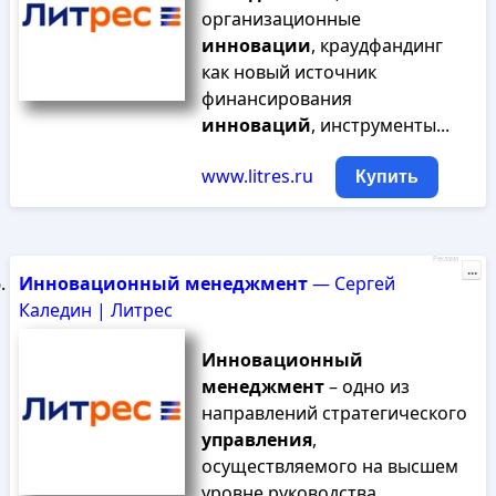
организационные
инновации
, краудфандинг
как новый источник
финансирования
инноваций
, инструменты...
www.litres.ru
Купить
Реклама
...
Инновационный
менеджмент
— Сергей
Каледин | Литрес
Инновационный
менеджмент
– одно из
направлений стратегического
управления
,
осуществляемого на высшем
уровне руководства