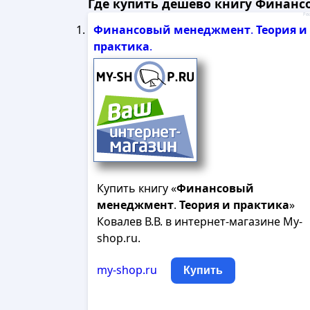
Где купить дешево книгу Финансо
Рек
Финансовый
менеджмент
.
Теория
и
практика
.
Купить книгу «
Финансовый
менеджмент
.
Теория
и
практика
»
Ковалев В.В. в интернет-магазине My-
shop.ru.
my-shop.ru
Купить