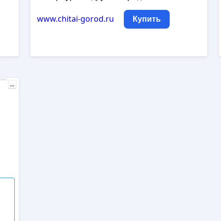
www.chitai-gorod.ru
Купить
лама
...