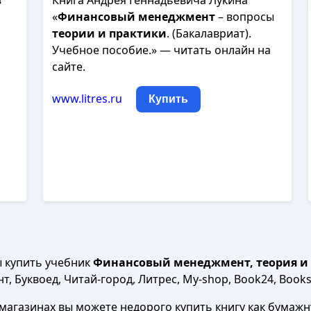
в
Книга Андрея Геннадьевича Лукина
«
Финансовый
менеджмент
– вопросы
теории
и
практики
. (Бакалавриат).
Учебное пособие.» — читать онлайн на
сайте.
www.litres.ru
Купить
ы купить учебник
Финансовый менеджмент, теория и пр
, Буквоед, Читай-город, Литрес, My-shop, Book24, Books.
агазинах вы можете недорого купить книгу как бумажну