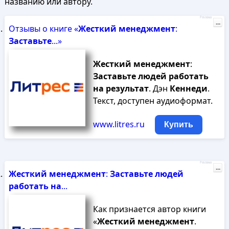
названию или автору.
Реклама
...
Отзывы о книге «
Жесткий
менеджмент
:
Заставьте
...»
Жесткий
менеджмент
:
Заставьте
людей
работать
на
результат
. Дэн
Кеннеди
.
Текст, доступен аудиоформат.
www.litres.ru
Купить
Реклама
...
Жесткий
менеджмент
:
Заставьте
людей
работать
на
...
Как признается автор книги
«
Жесткий
менеджмент
.