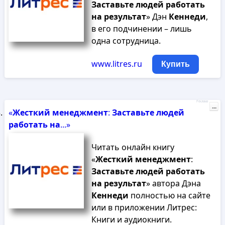
Заставьте
людей
работать
на
результат
» Дэн
Кеннеди
,
в его подчинении – лишь
одна сотрудница.
www.litres.ru
Купить
Реклама
...
«
Жесткий
менеджмент
:
Заставьте
людей
работать
на
...»
Читать онлайн книгу
«
Жесткий
менеджмент
:
Заставьте
людей
работать
на
результат
» автора Дэна
Кеннеди
полностью на сайте
или в приложении Литрес:
Книги и аудиокниги.