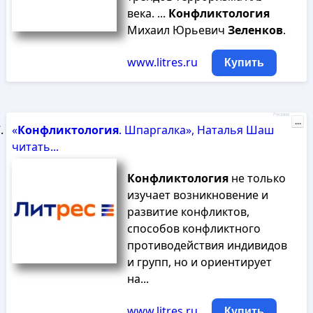
века. ...
Конфликтология
Михаил Юрьевич
Зеленков
.
www.litres.ru
Купить
Реклама
...
«
Конфликтология
. Шпаргалка», Наталья Шаш
читать...
Конфликтология
не только
изучает возникновение и
развитие конфликтов,
способов конфликтного
противодействия индивидов
и групп, но и ориентирует
на...
www.litres.ru
Купить