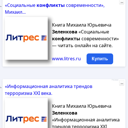
...
«Социальные
конфликты
современности»,
Михаил...
Книга Михаила Юрьевича
Зеленкова
«Социальные
конфликты
современности»
— читать онлайн на сайте.
www.litres.ru
Купить
Реклама
...
«Информационная аналитика трендов
терроризма XXI века.
Книга Михаила Юрьевича
Зеленкова
«Информационная аналитика
трендов терроризма XXI