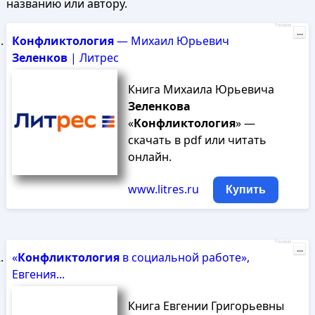
названию или автору.
Реклама
...
Конфликтология
— Михаил Юрьевич
Зеленков
| Литрес
Книга Михаила Юрьевича
Зеленкова
«
Конфликтология
» —
скачать в pdf или читать
онлайн.
www.litres.ru
Купить
Реклама
...
«
Конфликтология
в социальной работе»,
Евгения...
Книга Евгении Григорьевны