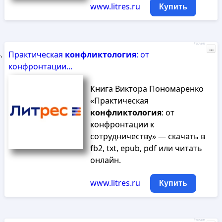
www.litres.ru
Купить
Реклама
...
Практическая
конфликтология
: от
конфронтации...
Книга Виктора Пономаренко
«Практическая
конфликтология
: от
конфронтации к
сотрудничеству» — скачать в
fb2, txt, epub, pdf или читать
онлайн.
www.litres.ru
Купить
Реклама