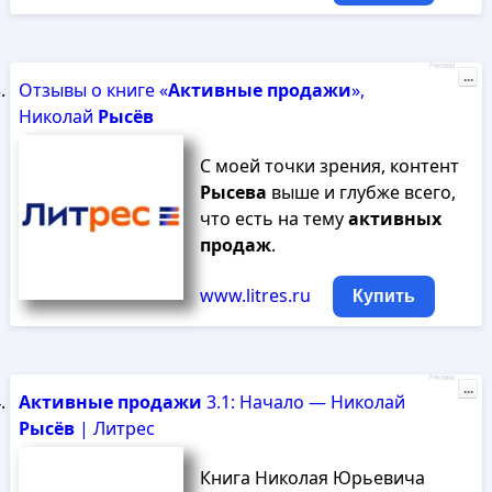
Реклама
...
Отзывы о книге «
Активные
продажи
»,
Николай
Рысёв
С моей точки зрения, контент
Рысева
выше и глубже всего,
что есть на тему
активных
продаж
.
www.litres.ru
Купить
Реклама
...
Активные
продажи
3.1: Начало — Николай
Рысёв
| Литрес
Книга Николая Юрьевича