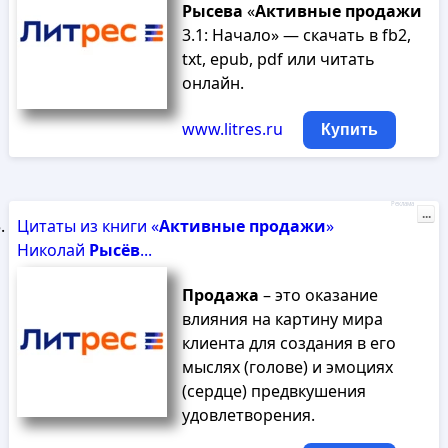
Рысева
«
Активные
продажи
3.1: Начало» — скачать в fb2,
txt, epub, pdf или читать
онлайн.
www.litres.ru
Купить
Реклама
...
Цитаты из книги «
Активные
продажи
»
Николай
Рысёв
...
Продажа
– это оказание
влияния на картину мира
клиента для создания в его
мыслях (голове) и эмоциях
(сердце) предвкушения
удовлетворения.