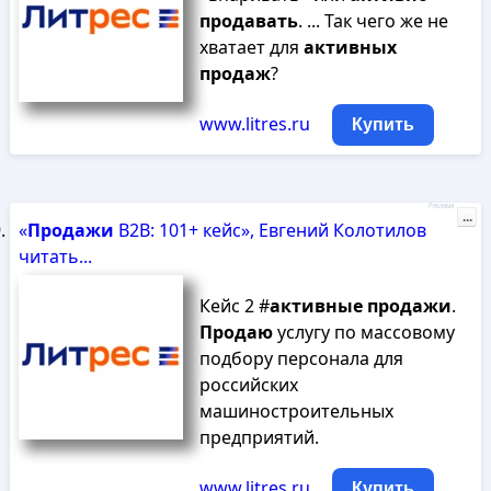
продавать
. ... Так чего же не
хватает для
активных
продаж
?
www.litres.ru
Купить
Реклама
...
«
Продажи
B2B: 101+ кейс», Евгений Колотилов
читать...
Кейс 2 #
активные
продажи
.
Продаю
услугу по массовому
подбору персонала для
российских
машиностроительных
предприятий.
www.litres.ru
Купить