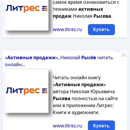
самое время ознакомиться с
техниками
активных
продаж
Николая
Рысева
.
www.litres.ru
Купить
Реклама
...
«
Активные
продажи
», Николай
Рысёв
читать
онлайн...
Читать онлайн книгу
«
Активные
продажи
»
автора Николая Юрьевича
Рысева
полностью на сайте
или в приложении Литрес:
Книги и аудиокниги.
www.litres.ru
Купить