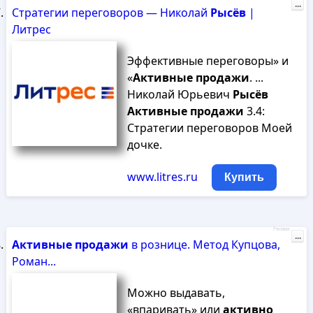
...
Стратегии переговоров — Николай
Рысёв
|
Литрес
Эффективные переговоры» и
«
Активные
продажи
. ...
Николай Юрьевич
Рысёв
Активные
продажи
3.4:
Стратегии переговоров Моей
дочке.
www.litres.ru
Купить
Реклама
...
Активные
продажи
в рознице. Метод Купцова,
Роман...
Можно выдавать,
«впаривать» или
активно