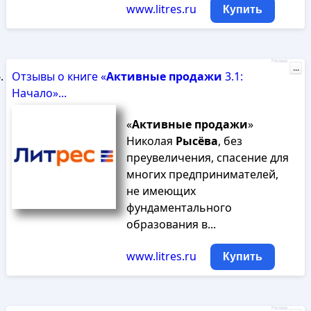
www.litres.ru
Купить
Реклама
...
Отзывы о книге «
Активные
продажи
3.1:
Начало»...
«
Активные
продажи
»
Николая
Рысёва
, без
преувеличения, спасение для
многих предпринимателей,
не имеющих
фундаментального
образования в...
www.litres.ru
Купить
Реклама