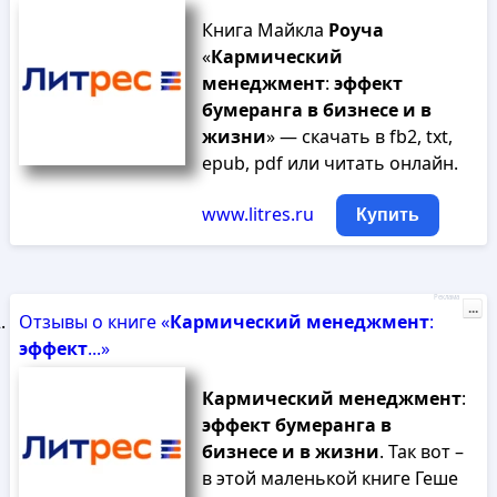
Книга Майкла
Роуча
«
Кармический
менеджмент
:
эффект
бумеранга
в
бизнесе
и
в
жизни
» — скачать в fb2, txt,
epub, pdf или читать онлайн.
www.litres.ru
Купить
Реклама
...
Отзывы о книге «
Кармический
менеджмент
:
эффект
...»
Кармический
менеджмент
:
эффект
бумеранга
в
бизнесе
и
в
жизни
. Так вот –
в этой маленькой книге Геше