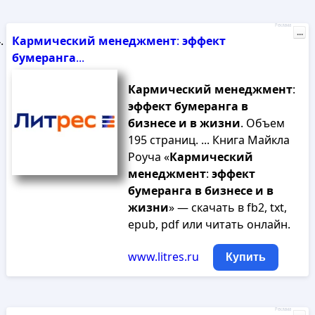
Реклама
...
Кармический
менеджмент
:
эффект
бумеранга
...
Кармический
менеджмент
:
эффект
бумеранга
в
бизнесе
и
в
жизни
. Объем
195 страниц. ... Книга Майкла
Роуча «
Кармический
менеджмент
:
эффект
бумеранга
в
бизнесе
и
в
жизни
» — скачать в fb2, txt,
epub, pdf или читать онлайн.
www.litres.ru
Купить
Реклама