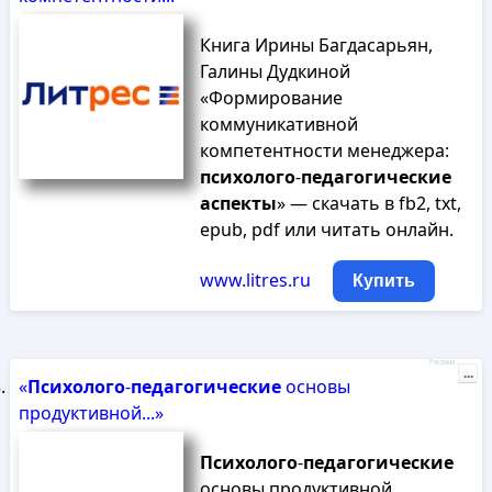
Книга Ирины Багдасарьян,
Галины Дудкиной
«Формирование
коммуникативной
компетентности менеджера:
психолого
-
педагогические
аспекты
» — скачать в fb2, txt,
epub, pdf или читать онлайн.
www.litres.ru
Купить
Реклама
...
«
Психолого
-
педагогические
основы
продуктивной...»
Психолого
-
педагогические
основы продуктивной