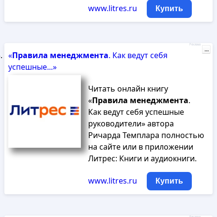
www.litres.ru
Купить
Реклама
...
«
Правила
менеджмента
. Как ведут себя
успешные...»
Читать онлайн книгу
«
Правила
менеджмента
.
Как ведут себя успешные
руководители» автора
Ричарда Темплара полностью
на сайте или в приложении
Литрес: Книги и аудиокниги.
www.litres.ru
Купить