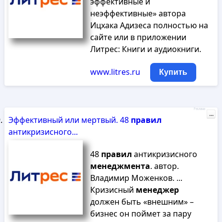
эффективные и
неэффективные» автора
Ицхака Адизеса полностью на
сайте или в приложении
Литрес: Книги и аудиокниги.
www.litres.ru
Купить
Реклама
...
Эффективный или мертвый. 48
правил
антикризисного...
48
правил
антикризисного
менеджмента
. автор.
Владимир Моженков. ...
Кризисный
менеджер
должен быть «внешним» –
бизнес он поймет за пару