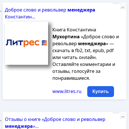
Реклама
...
Доброе слово и револьвер
менеджера
Константин...
Книга Константина
Мухортина
«Доброе слово и
револьвер
менеджера
» —
скачать в fb2, txt, epub, pdf
или читать онлайн.
Оставляйте комментарии и
отзывы, голосуйте за
понравившиеся.
www.litres.ru
Купить
Реклама
...
Отзывы о книге «Доброе слово и револьвер
менеджера
»...