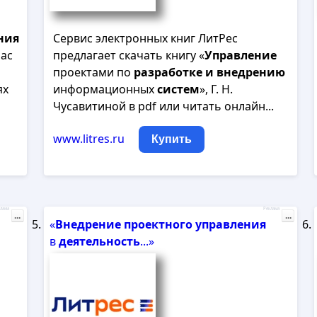
ния
Сервис электронных книг ЛитРес
час
предлагает скачать книгу «
Управление
проектами по
разработке
и
внедрению
ях
информационных
систем
», Г. Н.
Чусавитиной в pdf или читать онлайн...
www.litres.ru
Купить
лама
Реклама
...
...
«
Внедрение
проектного
управления
в
деятельность
...»