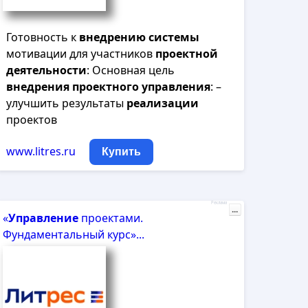
Готовность к
внедрению
системы
мотивации для участников
проектной
деятельности
: Основная цель
внедрения
проектного
управления
: –
улучшить результаты
реализации
проектов
www.litres.ru
Купить
Реклама
...
«
Управление
проектами.
Фундаментальный курс»...