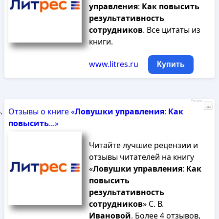
управления
:
Как
повысить
результативность
сотрудников
. Все цитаты из
книги.
www.litres.ru
Купить
Реклама
...
Отзывы о книге «
Ловушки
управления
:
Как
повысить
...»
Читайте лучшие рецензии и
отзывы читателей на книгу
«
Ловушки
управления
:
Как
повысить
результативность
сотрудников
» С. В.
Ивановой
. Более 4 отзывов,