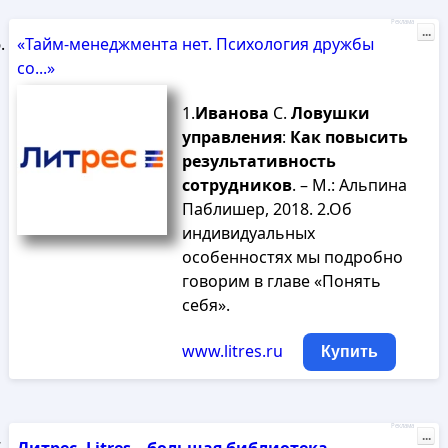
Реклама
...
«Тайм-менеджмента нет. Психология дружбы
со...»
1.
Иванова
С.
Ловушки
управления
:
Как
повысить
результативность
сотрудников
. – М.: Альпина
Паблишер, 2018. 2.Об
индивидуальных
особенностях мы подробно
говорим в главе «Понять
себя».
www.litres.ru
Купить
Реклама
...