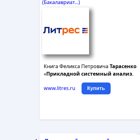
(Бакалавриат...)
Книга Феликса Петровича
Тарасенко
«
Прикладной
системный
анализ
.
www.litres.ru
Купить
Рек