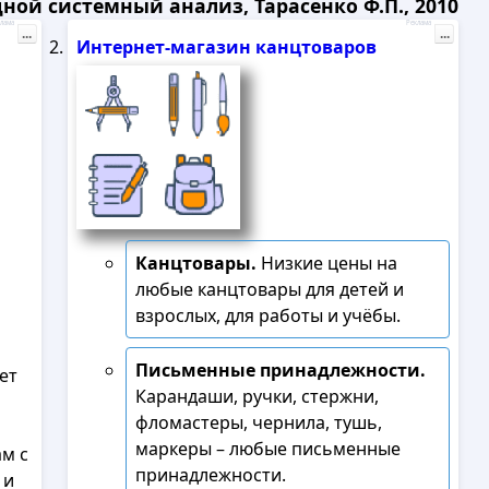
ной системный анализ, Тарасенко Ф.П., 2010
лама
Реклама
...
...
Интернет-магазин канцтоваров
Канцтовары.
Низкие цены на
любые канцтовары для детей и
взрослых, для работы и учёбы.
Письменные принадлежности.
ет
Карандаши, ручки, стержни,
фломастеры, чернила, тушь,
маркеры – любые письменные
м с
принадлежности.
 и