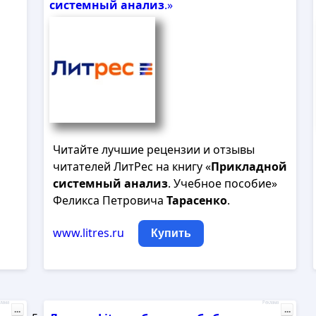
системный
анализ
.»
Читайте лучшие рецензии и отзывы
читателей ЛитРес на книгу «
Прикладной
системный
анализ
. Учебное пособие»
Феликса Петровича
Тарасенко
.
www.litres.ru
Купить
лама
Реклама
...
...