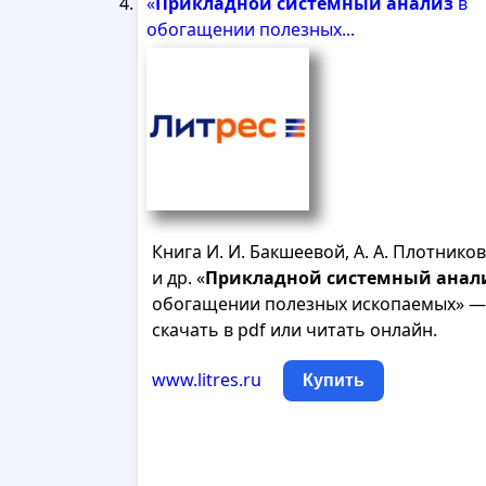
«
Прикладной
системный
анализ
в
обогащении полезных...
Книга И. И. Бакшеевой, А. А. Плотнико
и др. «
Прикладной
системный
анал
обогащении полезных ископаемых» —
скачать в pdf или читать онлайн.
www.litres.ru
Купить