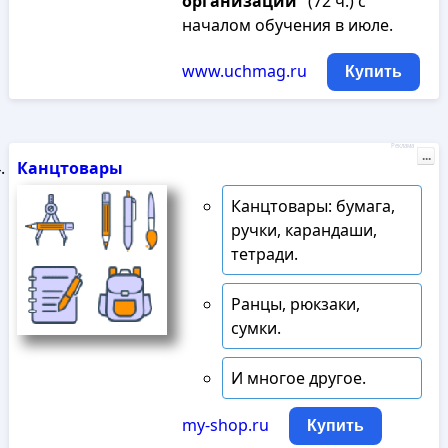
организации
" (72 ч.) с
началом обучения в июле.
www.uchmag.ru
Купить
Реклама
...
Канцтовары
Канцтовары: бумага,
ручки, карандаши,
тетради.
Ранцы, рюкзаки,
сумки.
И многое другое.
my-shop.ru
Купить