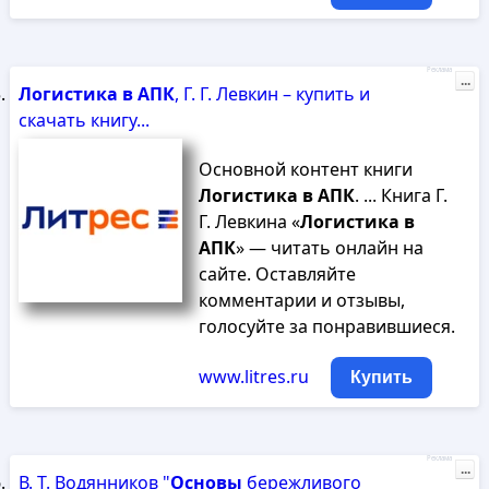
Реклама
...
Логистика
в
АПК
, Г. Г. Левкин – купить и
скачать книгу...
Основной контент книги
Логистика
в
АПК
. ... Книга Г.
Г. Левкина «
Логистика
в
АПК
» — читать онлайн на
сайте. Оставляйте
комментарии и отзывы,
голосуйте за понравившиеся.
www.litres.ru
Купить
Реклама
...
В. Т. Водянников "
Основы
бережливого