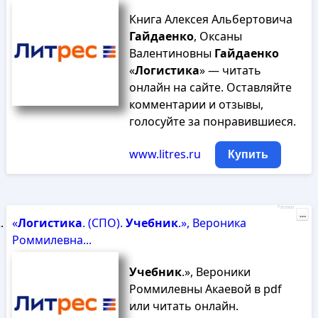
Книга Алексея Альбертовича
Гайдаенко
, Оксаны
Валентиновны
Гайдаенко
«
Логистика
» — читать
онлайн на сайте. Оставляйте
комментарии и отзывы,
голосуйте за понравившиеся.
www.litres.ru
Купить
Реклама
...
«
Логистика
. (СПО).
Учебник
.», Вероника
Роммилевна...
Учебник
.», Вероники
Роммилевны Акаевой в pdf
или читать онлайн.