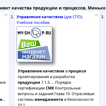
ент качества продукции и процессов, Минько А.
лама
Реклама
...
...
Управление
качеством
(для СПО).
Учебное пособие.
Управление
качеством
в
процессе
проектирования и разработки
вое
продукции
7.1.3. ... Порядок
сертификации
СМК
Контрольные
вопросы и задания Глава 10. Отраслевые
и
...
системы
менеджмента
и безопасности
10.1.