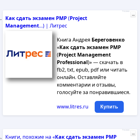
Реклама
...
Как
сдать
экзамен
PMP
(
Project
Management
...) | Литрес
Книга Андрея
Береговенко
«
Как
сдать
экзамен
PMP
(
Project
Management
Professional
)» — скачать в
fb2, txt, epub, pdf или читать
онлайн. Оставляйте
комментарии и отзывы,
голосуйте за понравившиеся.
www.litres.ru
Купить
Реклама
...
Книги, похожие на «
Как
сдать
экзамен
PMP