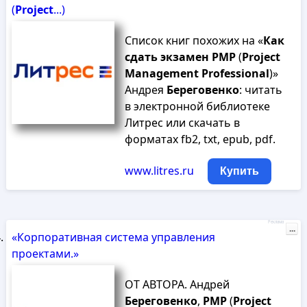
(
Project
...)
Список книг похожих на «
Как
сдать
экзамен
PMP
(
Project
Management
Professional
)»
Андрея
Береговенко
: читать
в электронной библиотеке
Литрес или скачать в
форматах fb2, txt, epub, pdf.
www.litres.ru
Купить
Реклама
...
«Корпоративная система управления
проектами.»
ОТ АВТОРА. Андрей
Береговенко
,
PMP
(
Project