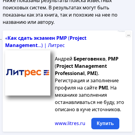
Ниже показаны результаты поиска известных
поисковых систем. В результатах могут быть
показаны как эта книга, так и похожие на нее по
названию или автору.
Реклама
...
«
Как
сдать
экзамен
PMP
(
Project
Management
...) | Литрес
Андрей
Береговенко
,
PMP
(
Project
Management
Professional
,
PMI
).
Регистрация и заполнение
профиля на сайте
PMI
. На
механике заполнения
останавливаться не буду, это
описано в куче источников.
www.litres.ru
Купить