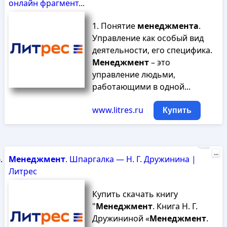
онлайн фрагмент...
1. Понятие
менеджмента
.
Управление как особый вид
деятельности, его специфика.
Менеджмент
– это
управление людьми,
работающими в одной...
www.litres.ru
Купить
Реклама
...
Менеджмент
. Шпаргалка — Н. Г. Дружинина |
Литрес
Купить скачать книгу
"
Менеджмент
. Книга Н. Г.
Дружининой «
Менеджмент
.