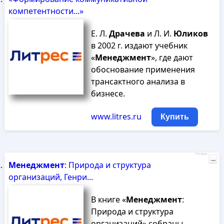
компетентности...»
Е. Л.
Драчева
и Л. И.
Юликов
в 2002 г. издают учебник
«
Менеджмент
», где дают
обоснование применения
трансактного анализа в
бизнесе.
www.litres.ru
Купить
Реклама
...
Менеджмент
: Природа и структура
организаций, Генри...
В книге «
Менеджмент
:
Природа и структура
организаций» собраны