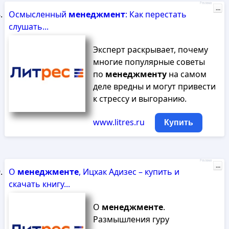
Реклама
...
Осмысленный
менеджмент
: Как перестать
слушать...
Эксперт раскрывает, почему
многие популярные советы
по
менеджменту
на самом
деле вредны и могут привести
к стрессу и выгоранию.
www.litres.ru
Купить
Реклама
...
О
менеджменте
, Ицхак Адизес – купить и
скачать книгу...
О
менеджменте
.
Размышления гуру