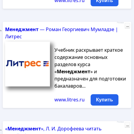
www.litres.ru
Купить
Реклама
...
Менеджмент
— Роман Георгиевич Мумладзе |
Литрес
Учебник раскрывает краткое
содержание основных
разделов курса
«
Менеджмент
» и
предназначен для подготовки
бакалавров...
www.litres.ru
Купить
Реклама
...
«
Менеджмент
», Л. И. Дорофеева читать